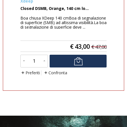
Xdeep
C4
Closed DSMB, Orange, 140 cm lo...
Mas
Boa chiusa XDeep 140 cmBoa di segnalazione
Mas
ella
di superficie (SMB) ad altissima visibilità.La boa
Il 
di segnalazione di superficie deve ...
pan
masc
€
43,00
8,00
€
47,00
Preferiti
Confronta
P