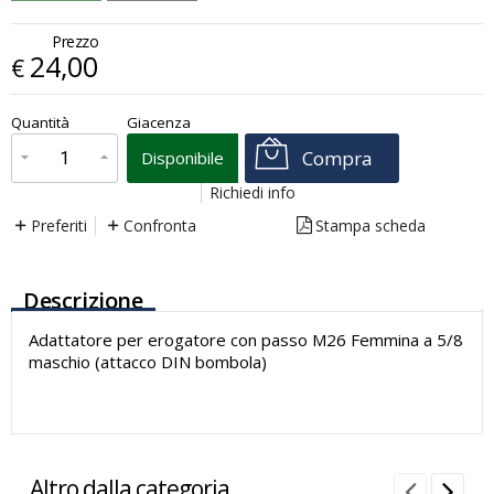
Prezzo
24,00
€
€
24,00
Quantità
Giacenza
x
1
Prezzo finale:
Compra
Disponibile
Richiedi info
Preferiti
Confronta
Stampa scheda
Descrizione
Adattatore per erogatore con passo M26 Femmina a 5/8
maschio (attacco DIN bombola)
Altro dalla categoria