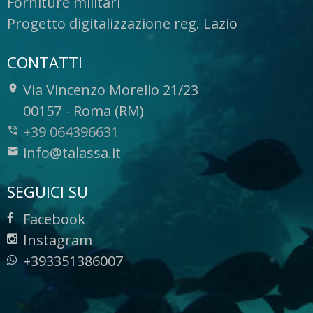
Forniture militari
Progetto digitalizzazione reg. Lazio
CONTATTI
Via Vincenzo Morello 21/23
-
00157
-
Roma (RM)
+39 064396631
info@talassa.it
SEGUICI SU
Facebook
Instagram
+393351386007