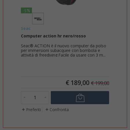
%
%
5
-7
ac
Suunto
mputer action hr nero/rosso
Suunto ocean +
ac® ACTION è il nuovo computer da polso
La magia dell'imm
r immersioni subacquee con bombola e
nell'inaspettato. 
tività di freediving.Facile da usare con 3 m...
tua esperienza su
un'attrezza...
€
189,00
€
199,00
Preferiti
Confronta
Preferiti
Co