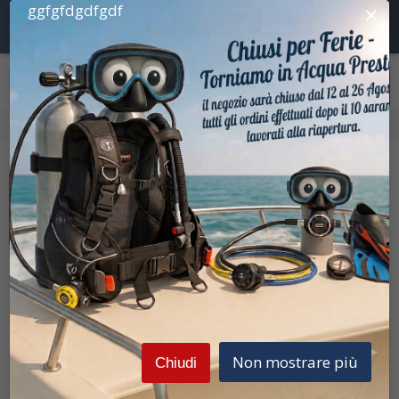
×
ggfgfdgdfgdf
Home
Bombole
Accessori Bombole Sub
Prezzi Iva inclusa
Best
Tappo din tech
Non mostrare più
Chiudi