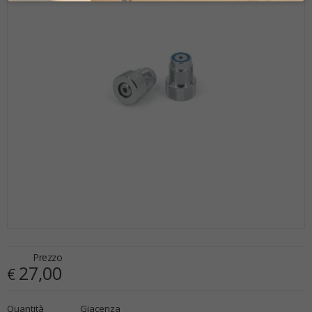
Prezzo
27,00
€
€
27,00
Quantità
Giacenza
x
1
Prezzo finale: