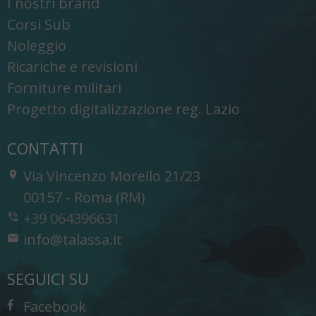
I nostri brand
Corsi Sub
Noleggio
Ricariche e revisioni
Forniture militari
Progetto digitalizzazione reg. Lazio
CONTATTI
Via Vincenzo Morello 21/23
-
00157
-
Roma (RM)
+39 064396631
info@talassa.it
SEGUICI SU
Facebook