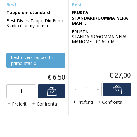
Best
Best
Tappo din standard
FRUSTA
STANDARD/GOMMA NERA
Best Divers Tappo Din Primo
MAN...
Stadio è un nylon e h...
FRUSTA
STANDARD/GOMMA NERA
MANOMETRO 60 CM.
7/16&q...
best-divers-tappo-din-
primo-stadio
€
27,00
€
6,50
Preferiti
Confronta
Preferiti
Confronta