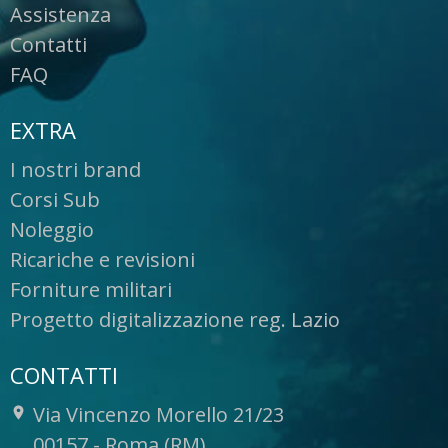
Assistenza
Contatti
FAQ
EXTRA
I nostri brand
Corsi Sub
Noleggio
Ricariche e revisioni
Forniture militari
Progetto digitalizzazione reg. Lazio
CONTATTI
Via Vincenzo Morello 21/23
-
00157
-
Roma (RM)