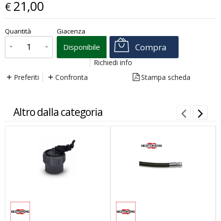
21,00
€
€
21,00
Quantità
Giacenza
x
1
Prezzo finale:
Compra
Disponibile
Richiedi info
Preferiti
Confronta
Stampa scheda
Altro dalla categoria