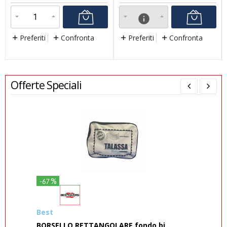
info
Preferiti
Confronta
Preferiti
Confronta
Offerte Speciali
%
-67
-37
Best
Ma
BORSELLO RETTANGOLARE fondo bi...
Com