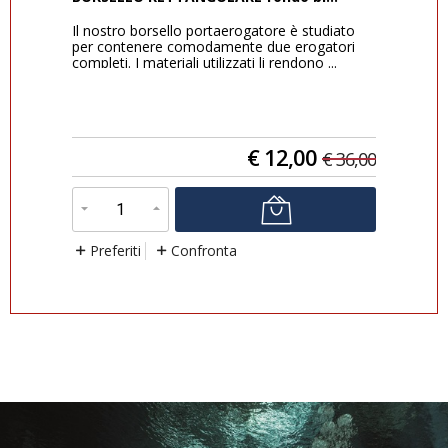
Il nostro borsello portaerogatore è studiato
Ult
per contenere comodamente due erogatori
Com
completi. I materiali utilizzati li rendono ...
snor
appr
€
12,00
9,00
€
36,00
Preferiti
Confronta
P