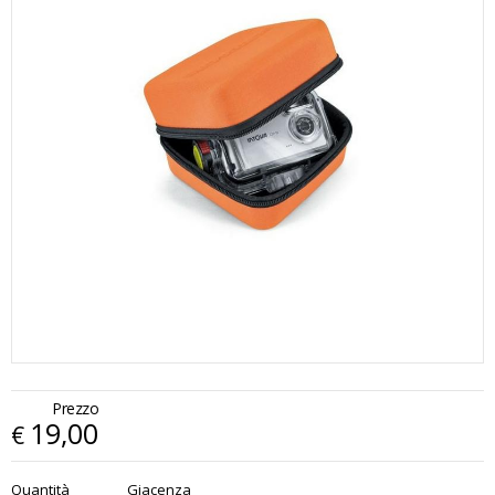
Prezzo
19,00
€
€
19,00
Quantità
Giacenza
x
1
Prezzo finale: