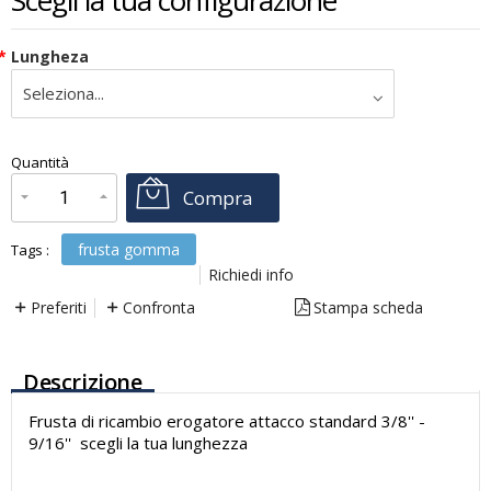
Scegli la tua configurazione
*
Lungheza
€
0,00
Quantità
x
1
Prezzo finale:
Compra
frusta gomma
Tags :
Richiedi info
Preferiti
Confronta
Stampa scheda
Descrizione
Frusta di ricambio erogatore attacco standard 3/8'' -
9/16'' scegli la tua lunghezza