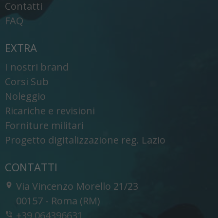
Contatti
FAQ
EXTRA
I nostri brand
Corsi Sub
Noleggio
Ricariche e revisioni
Forniture militari
Progetto digitalizzazione reg. Lazio
CONTATTI
Via Vincenzo Morello 21/23
-
00157
-
Roma (RM)
+39 064396631