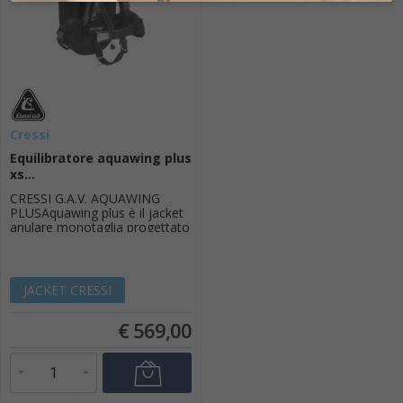
Cressi
Equilibratore aquawing plus
xs...
CRESSI G.A.V. AQUAWING
PLUSAquawing plus è il jacket
anulare monotaglia progettato
per adattarsi a tutte le
anatomie (maschili e femminili)
usando il nuovo sistema
brevettato mas (modular
JACKET CRESSI
adjustment system): infatti il
nastro unico da 50 mm che
€
569,00
avvolge le spalle e la vita si tira
velocemente per ad...