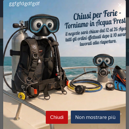
×
ggfgfdgdfgdf
I nostri prodotti
Prezzi Iva inclusa
Home
I nostri prodotti
Prezzi Iva inclusa
Filtra la ricerca
Vedi
1-1
di
1
Disponibili
Non mostrare più
Chiudi