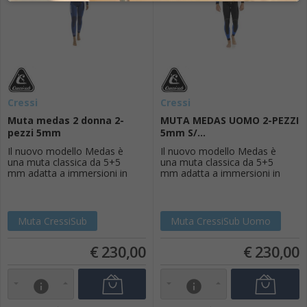
Cressi
Cressi
Muta medas 2 donna 2-
MUTA MEDAS UOMO 2-PEZZI
pezzi 5mm
5mm S/...
Il nuovo modello Medas è
Il nuovo modello Medas è
una muta classica da 5+5
una muta classica da 5+5
mm adatta a immersioni in
mm adatta a immersioni in
acque temperate e utilizzabile
acque temperate e utilizzabile
anche in acque fredde con il
anche in acque fredde con il
complemento di un corpetto
complemento di un corpetto
interno.Modellatura rinnovata
interno.Modellatura rinnovata
Muta CressiSub
Muta CressiSub Uomo
con pannelli più ampi e
con pannelli più ampi e
anatomici in una discreta ed
anatomici in una discreta ed
€
230,00
€
230,00
elegante combinazione
elegante combinazione
nero/blu per la...
nero/blu per la...
info
info