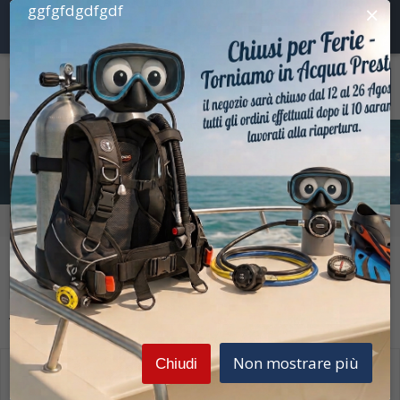
×
ggfgfdgdfgdf
I nostri prodotti
Prezzi Iva inclusa
Home
I nostri prodotti
Prezzi Iva inclusa
Filtra la ricerca
Vedi
1-2
di
2
Disponibili
Non mostrare più
Chiudi