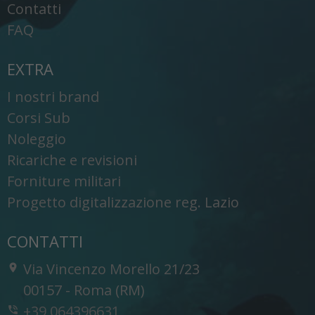
Contatti
FAQ
EXTRA
I nostri brand
Corsi Sub
Noleggio
Ricariche e revisioni
Forniture militari
Progetto digitalizzazione reg. Lazio
CONTATTI
Via Vincenzo Morello 21/23
-
00157
-
Roma (RM)
+39 064396631