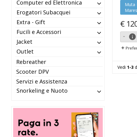
Computer ed Elettronica
MEC
NRC
Muta
Mare
Oceanic
Omer
Erogatori Subacquei
OMS
Orca
Extra - Gift
€
12
Pathos
Procean
Ricambi Mares
Rofos
Fucili e Accessori
info
Rolock
Salvimar
Jacket
Sanosub
Santi
Prefer
Outlet
Scubaforce
Scubapro
Seac
Shearwater
Rebreather
Si-tech
Sigal
Vedi
1-3
d
Scooter DPV
Suex
Sunline
Suunto
Tekevolution
Servizi e Assistenza
Tusa
Venture
Snorkeling e Nuoto
Weefine
Xdeep