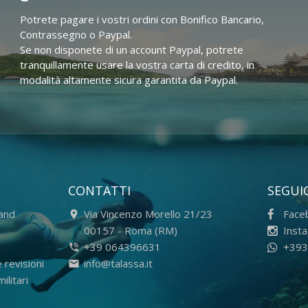
Potrete pagare i vostri ordini con Bonifico Bancario,
Contrassegno o Paypal.
Se non disponete di un account Paypal, potrete
tranquillamente usare la vostra carta di credito, in
modalità altamente sicura garantita da Paypal.
CONTATTI
SEGUIC
rand
Via Vincenzo Morello 21/23
Face
-
00157
-
Roma (RM)
Inst
+39 064396631
+393
 revisioni
info@talassa.it
ilitari