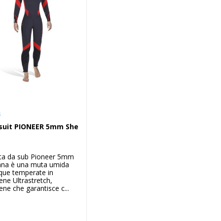
s
uit PIONEER 5mm She
ta da sub Pioneer 5mm
nna è una muta umida
que temperate in
ne Ultrastretch,
ne che garantisce c...