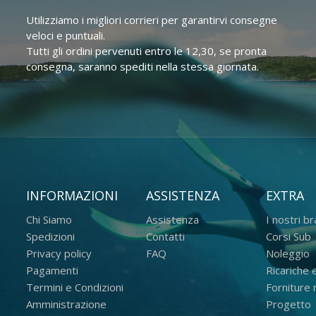
Utilizziamo i migliori corrieri per garantirvi consegne
veloci e puntuali.
Tutti gli ordini pervenuti entro le 12,30, se pronta
consegna, saranno spediti nella stessa giornata.
INFORMAZIONI
ASSISTENZA
EXTRA
Chi Siamo
Assistenza
I nostri b
Spedizioni
Contatti
Corsi Sub
Privacy policy
FAQ
Noleggio
Pagamenti
Ricariche e
Termini e Condizioni
Forniture m
Amministrazione
Progetto