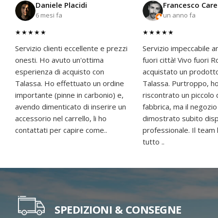
Daniele Placidi
Francesco Care
6 mesi fa
un anno fa
★★★★★
★★★★★
Servizio clienti eccellente e prezzi
Servizio impeccabile a
onesti. Ho avuto un'ottima
fuori città! Vivo fuori
esperienza di acquisto con
acquistato un prodott
Talassa. Ho effettuato un ordine
Talassa. Purtroppo, h
importante (pinne in carbonio) e,
riscontrato un piccolo 
avendo dimenticato di inserire un
fabbrica, ma il negozio
accessorio nel carrello, li ho
dimostrato subito disp
contattati per capire come..
professionale. Il team
tutto ..
SPEDIZIONI & CONSEGNE