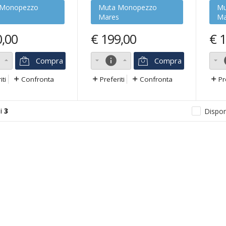
 Monopezzo
Muta Monopezzo
Mu
s
Mares
Ma
0,00
€
199,00
€
1
info
Compra
Compra
iti
Confronta
Preferiti
Confronta
Pr
i
3
Disponi