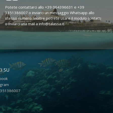
Potete contattarci allo +39 064396631 e +39
3351386007 o inviarci un messaggio Whatsapp allo
stesso numero. Inoltre potrete usare il modulo contatti
o inviarci una mail a info@talassa.it
I SU
book
agram
351386007