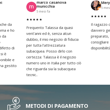
marco casanova
ri
Mery
municchia
5 mes
5 mesi fa
★★★★★
★★★★★
nche da
Il ragazzo c
Frequento Talassa da quasi
 Roma e ho
davvero gen
vent’anni ed è, senza alcun
o da
preparato,
dubbio, il mio negozio di fiducia
o
consigliar
per tutta l’attrezzatura
difetto di
disponibilit
subacquea. Posso dirlo con
 si è
certezza: Talassa è il negozio
onibile e
numero uno in Italia per tutto ciò
 ha gestito
che riguarda sia la subacquea
tecnic..
METODI DI PAGAMENTO