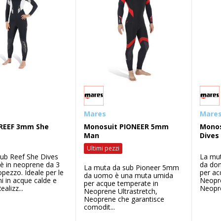
Mares
Mare
 REEF 3mm She
Monosuit PIONEER 5mm
Monos
Man
Dives
Ultimi pezzi
ub Reef She Dives
La mu
è in neoprene da 3
da do
La muta da sub Pioneer 5mm
zzo. Ideale per le
per ac
da uomo è una muta umida
i in acque calde e
Neopre
per acque temperate in
ealizz...
Neopre
Neoprene Ultrastretch,
Neoprene che garantisce
comodit...