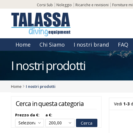
Corsi Sub
Noleggio
Ricariche e revisioni
Forniture mil
Home
Chi Siamo
I nostri brand
FAQ
I nostri prodotti
Home
I nostri prodotti
Cerca in questa categoria
Vedi
1-3
d
Prezzo da €:
a €:
Cerca