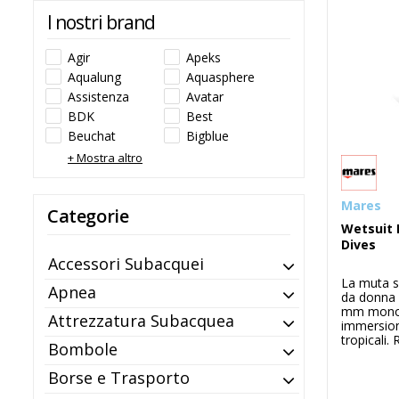
I nostri brand
Agir
Apeks
Aqualung
Aquasphere
Assistenza
Avatar
BDK
Best
Beuchat
Bigblue
BTS
C4
+ Mostra altro
Carbonarm
Cetma
Citizen
Coltri
Mares
Categorie
CRB
Cressi
Wetsuit
Dessault
Dirzone
Dives
Divertug
Divesoft
Accessori Subacquei
Diving torches
DUI
La muta s
Apnea
DUX
Fourth element
da donna 
mm monope
Garmin
Glovii
Attrezzatura Subacquea
immersion
Gopro
Halcyon
tropicali. R
Bombole
Hollis
Insta360
K01
Kubi
Borse e Trasporto
Light monkey
Mares