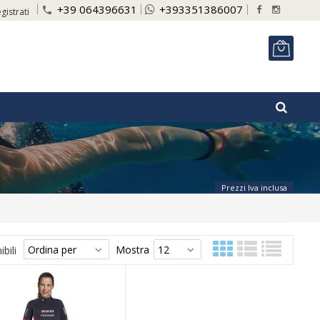
+39 064396631
+393351386007
phone
gistrati
ITA
Prezzi Iva inclusa
Mostra
bili