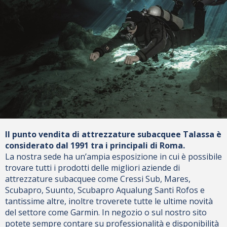
Il punto vendita di attrezzature subacquee Talassa è
considerato dal 1991 tra i principali di Roma.
La nostra sede ha un’ampia esposizione in cui è possibile
trovare tutti i prodotti delle migliori aziende di
attrezzature subacquee come Cressi Sub, Mares,
Scubapro, Suunto, Scubapro Aqualung Santi Rofos e
tantissime altre, inoltre troverete tutte le ultime novità
del settore come Garmin. In negozio o sul nostro sito
potete sempre contare su professionalità e disponibilità