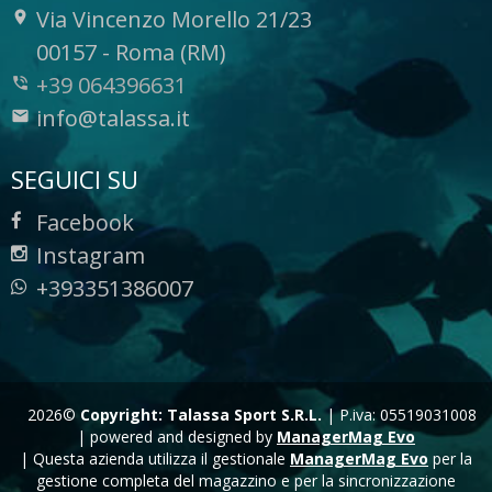
Via Vincenzo Morello 21/23
-
00157
-
Roma (RM)
+39 064396631
info@talassa.it
SEGUICI SU
Facebook
Instagram
+393351386007
2026©
Copyright: Talassa Sport S.R.L.
|
P.iva: 05519031008
|
powered and designed by
ManagerMag Evo
| Questa azienda utilizza il gestionale
ManagerMag Evo
per la
gestione completa del magazzino e per la sincronizzazione