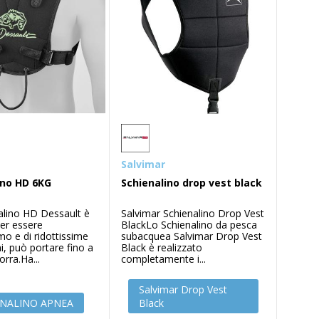
Salvimar
ino HD 6KG
Schienalino drop vest black
alino HD Dessault è
Salvimar Schienalino Drop Vest
per essere
BlackLo Schienalino da pesca
mo e di ridottissime
subacquea Salvimar Drop Vest
i, può portare fino a
Black è realizzato
orra.Ha...
completamente i...
Salvimar Drop Vest
ENALINO APNEA
Black