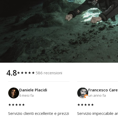
4.8
586 recensioni
★★★★★
Daniele Placidi
Francesco Care
6 mesi fa
un anno fa
★★★★★
★★★★★
Servizio clienti eccellente e prezzi
Servizio impeccabile a