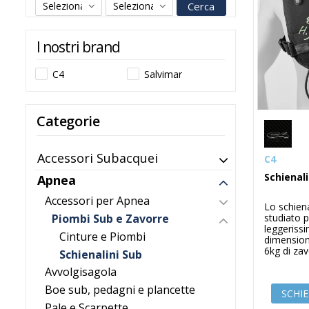
Cerca
I nostri brand
C4
Salvimar
Categorie
Accessori Subacquei
C4
Schienal
Apnea
Accessori per Apnea
Lo schien
Piombi Sub e Zavorre
studiato 
leggerissi
Cinture e Piombi
dimension
6kg di zav
Schienalini Sub
Avvolgisagola
Boe sub, pedagni e plancette
SCHI
Pale e Scarpette