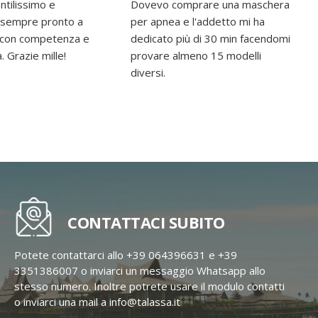
tilissimo e
Dovevo comprare una maschera
 sempre pronto a
per apnea e l'addetto mi ha
e con competenza e
dedicato più di 30 min facendomi
à. Grazie mille!
provare almeno 15 modelli
diversi.
CONTATTACI SUBITO
Potete contattarci allo +39 064396631 e +39
3351386007 o inviarci un messaggio Whatsapp allo
stesso numero. Inoltre potrete usare il modulo contatti
o inviarci una mail a info@talassa.it