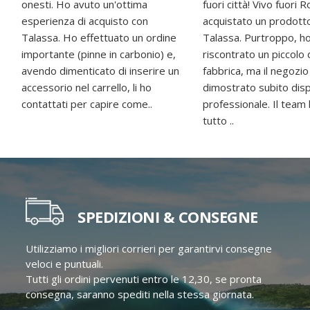
onesti. Ho avuto un'ottima
fuori città! Vivo fuori
esperienza di acquisto con
acquistato un prodott
Talassa. Ho effettuato un ordine
Talassa. Purtroppo, h
importante (pinne in carbonio) e,
riscontrato un piccolo 
avendo dimenticato di inserire un
fabbrica, ma il negozio
accessorio nel carrello, li ho
dimostrato subito disp
contattati per capire come..
professionale. Il team
tutto ..
SPEDIZIONI & CONSEGNE
Utilizziamo i migliori corrieri per garantirvi consegne
veloci e puntuali.
Tutti gli ordini pervenuti entro le 12,30, se pronta
consegna, saranno spediti nella stessa giornata.