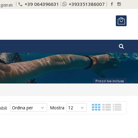
+39 064396631
+393351386007
phone
gistrati
ITA
Prezzi Iva inclusa
Mostra
bili