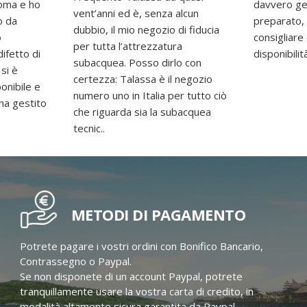
 Roma e ho
davvero gen
vent’anni ed è, senza alcun
o da
preparato,
dubbio, il mio negozio di fiducia
o
consigliar
per tutta l’attrezzatura
difetto di
disponibilit
subacquea. Posso dirlo con
 si è
certezza: Talassa è il negozio
onibile e
numero uno in Italia per tutto ciò
 ha gestito
che riguarda sia la subacquea
tecnic..
METODI DI PAGAMENTO
Potrete pagare i vostri ordini con Bonifico Bancario,
Contrassegno o Paypal.
Se non disponete di un account Paypal, potrete
tranquillamente usare la vostra carta di credito, in
modalità altamente sicura garantita da Paypal.