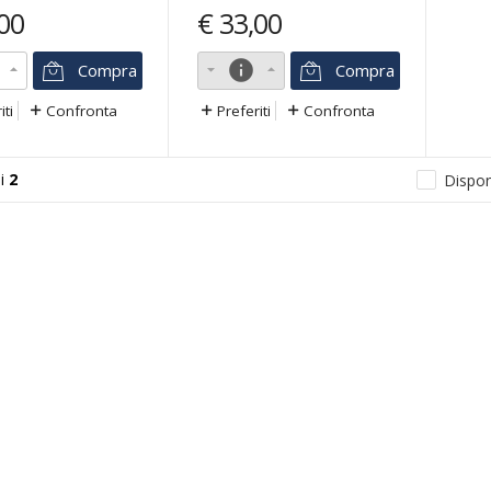
00
€
33,00
info
Compra
Compra
iti
Confronta
Preferiti
Confronta
i
2
Disponi