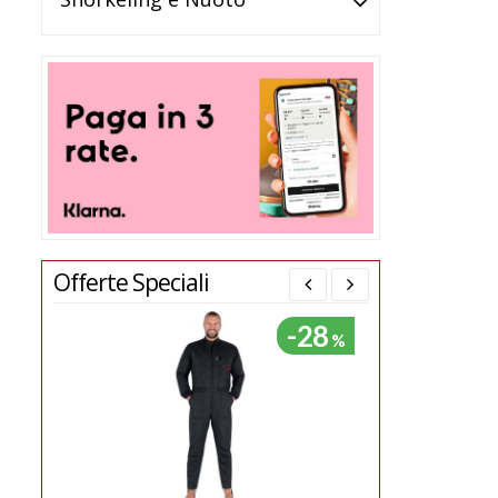
Offerte Speciali
-67
%
%