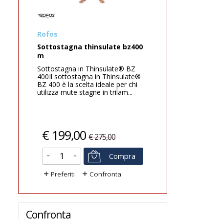
Best
DUI
BORSELLO RETTANGOLARE
ZIP DRY 
fondo bianco, 25x34x12 cm, l...
DEXTERIT
Il nostro borsello portaerogatore è
I guanti 
studiato per contenere
Dexterity 
comodamente due erogatori
seals per 
completi. I materiali utilizzati li
guanti sta
rendono ...
DUI.Dota..
€
12,00
€
169
€
36,00
Compra
Preferiti
Confronta
Preferi
Confronta