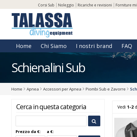
Corsi Sub
Noleggio
Ricariche e revisioni
Forniture mil
Home
Chi Siamo
I nostri brand
FAQ
Schienalini Sub
Home
Apnea
Accessori per Apnea
Piombi Sub e Zavorre
Sch
Cerca in questa categoria
Vedi
1-2
d
Prezzo da €:
a €: