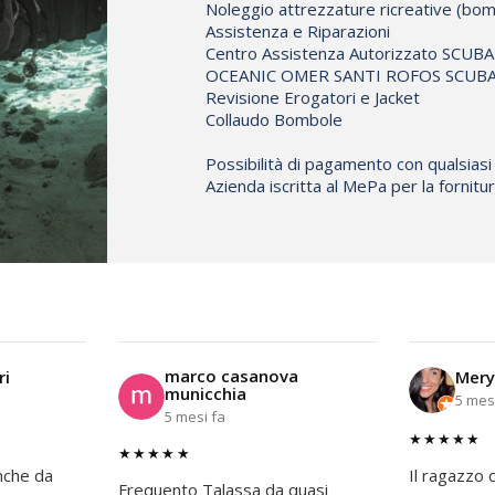
Noleggio attrezzature ricreative (bom
Assistenza e Riparazioni
Centro Assistenza Autorizzato S
OCEANIC OMER SANTI ROFOS SCUBAL
Revisione Erogatori e Jacket
Collaudo Bombole
Possibilità di pagamento con qualsiasi
Azienda iscritta al MePa per la fornit
marco casanova
ri
Mery
municchia
5 mes
5 mesi fa
★★★★★
★★★★★
nche da
Il ragazzo c
Frequento Talassa da quasi