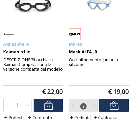
Aquasphere
Mares
Kaiman a1 lc
Mask ALFA JR
DESCRIZIONEGli occhialini
Occhailino nuoto junior in
Kaiman Compact sono la
silicone
versione compatta del modello
originale con tecnologia a
lente curva di Aquasphere che
garantiscono una visione a
180° pensata per i nuotatori in
€
22,00
€
19,00
allenamento outdoor. Questo
modello garantisce comfort e
vestibilità grazie al facciale in
info
morbido Soft...
Preferiti
Confronta
Preferiti
Confronta