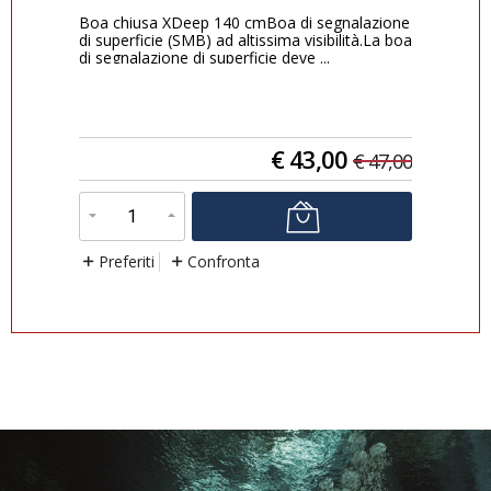
o
Boa chiusa XDeep 140 cmBoa di segnalazione
Sea
i
di superficie (SMB) ad altissima visibilità.La boa
per
di segnalazione di superficie deve ...
atti
€
43,00
6,00
€
47,00
Preferiti
Confronta
P