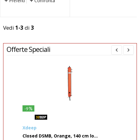
Preferiti
Confronta
Vedi
1-3
di
3
Offerte Speciali
%
-9
-5
Xdeep
Sea
Closed DSMB, Orange, 140 cm lo...
Com