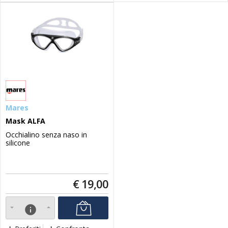
Mares
Mask ALFA
Occhialino senza naso in
silicone
€
19,00
info