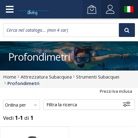
Profondimetri
Prezzi Iva inclusa
Home
Attrezzatura Subacquea
Strumenti Subacquei
Profondimetri
Prezzi Iva inclusa
Filtra la ricerca
Vedi
1-1
di
1
Disponibili