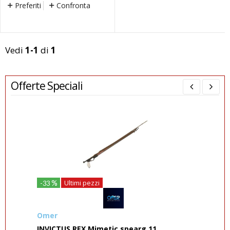
Preferiti
Confronta
Vedi
1-1
di
1
Offerte Speciali
%
Ultimi pezzi
-33
-9
Xd
Omer
Clo
INVICTUS REX Mimetic spearg 11...