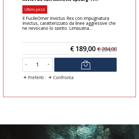
Boa
Ultimi pezzi
di s
Il FucileOmer Invictus Rex con impugnatura
di s
Invictus, caratterizzato da linee aggressive che
ne rievocano lo spirito. Limpugna...
€
189,00
0,00
€
284,00
P
Preferiti
Confronta