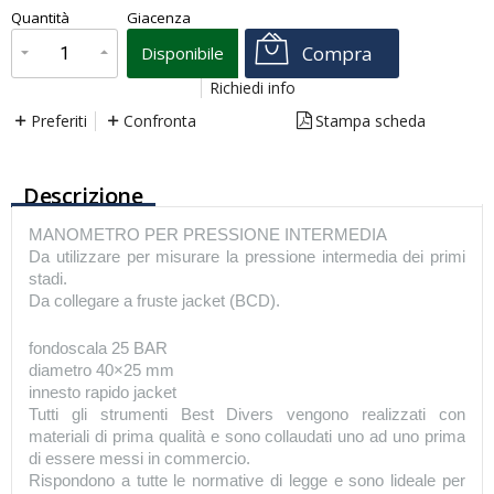
€
49,00
Quantità
Giacenza
x
1
Prezzo finale:
Compra
Disponibile
Richiedi info
Preferiti
Confronta
Stampa scheda
Descrizione
MANOMETRO PER PRESSIONE INTERMEDIA
Da utilizzare per misurare la pressione intermedia dei primi
stadi.
Da collegare a fruste jacket (BCD).
fondoscala 25 BAR
diametro 40×25 mm
innesto rapido jacket
Tutti gli strumenti Best Divers vengono realizzati con
materiali di prima qualità e sono collaudati uno ad uno prima
di essere messi in commercio.
Rispondono a tutte le normative di legge e sono lideale per