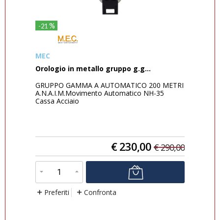
%
-21
-33
MEC
Om
Orologio in metallo gruppo g.g...
INV
GRUPPO GAMMA A AUTOMATICO 200 METRI
Ult
dati
A.N.A.I.M.Movimento Automatico NH-35
Il 
.
Cassa Acciaio
Invi
Diametro cassa 45 mm
ne r
€
230,00
0,00
€
290,00
Preferiti
Confronta
P