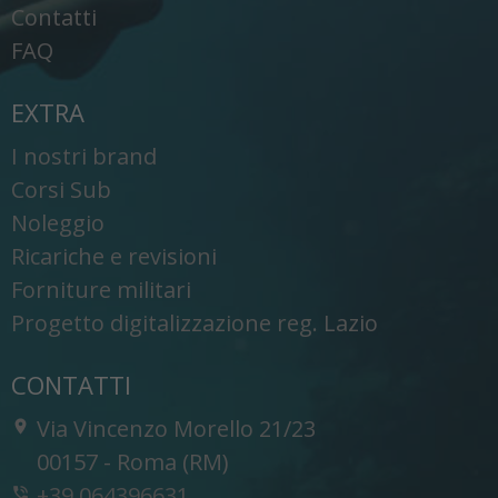
Contatti
FAQ
EXTRA
I nostri brand
Corsi Sub
Noleggio
Ricariche e revisioni
Forniture militari
Progetto digitalizzazione reg. Lazio
CONTATTI
Via Vincenzo Morello 21/23
-
00157
-
Roma (RM)
+39 064396631