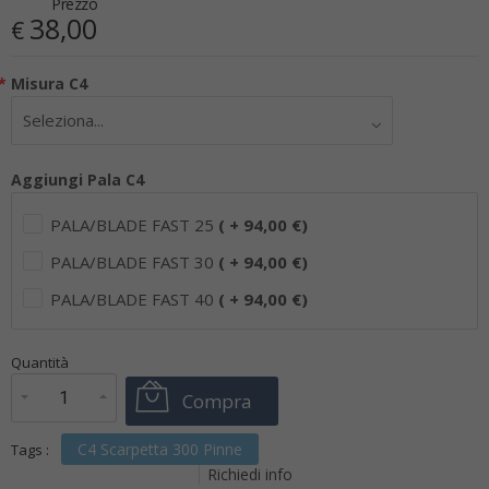
Prezzo
38,00
€
*
Misura C4
Aggiungi Pala C4
PALA/BLADE FAST 25
( + 94,00 €)
PALA/BLADE FAST 30
( + 94,00 €)
PALA/BLADE FAST 40
( + 94,00 €)
€
38,00
Quantità
x
1
Prezzo finale:
Compra
C4 Scarpetta 300 Pinne
Tags :
Richiedi info