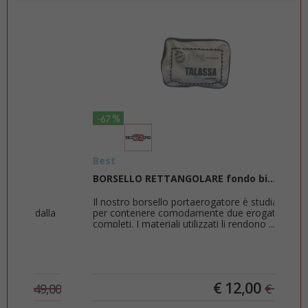
%
-67
-50
Best
Suu
BORSELLO RETTANGOLARE fondo bi...
Suu
Il nostro borsello portaerogatore è studiato
Suu
lla
per contenere comodamente due erogatori
Sond
completi. I materiali utilizzati li rendono ...
di p
€
12,00
9,00
€
36,00