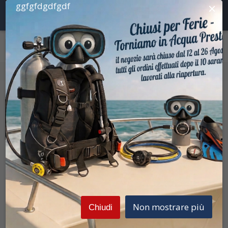
×
ggfgfdgdfgdf
Home
Apnea
Pale e Scarpette
Prezzi Iva inclusa
C4
Scarpetta 300 nera
Non mostrare più
Chiudi