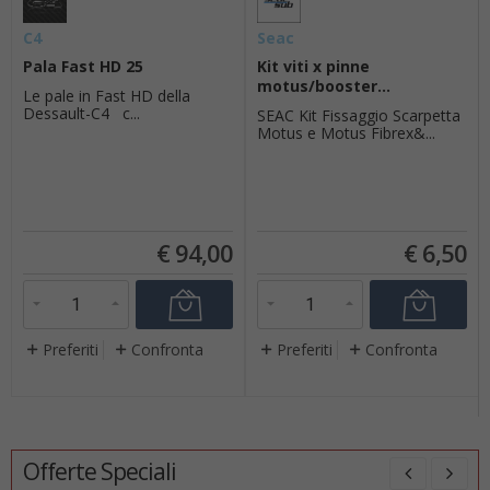
C4
Seac
Pala Fast HD 25
Kit viti x pinne
motus/booster...
Le pale in Fast HD della
Dessault-C4 c...
SEAC Kit Fissaggio Scarpetta
Motus e Motus Fibrex&...
€
94,00
€
6,50
Preferiti
Confronta
Preferiti
Confronta
Offerte Speciali