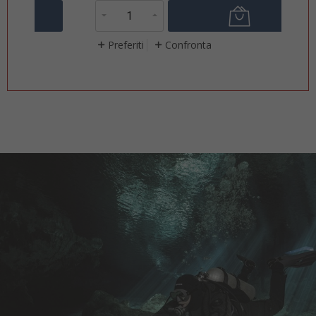
Preferiti
Confronta
P