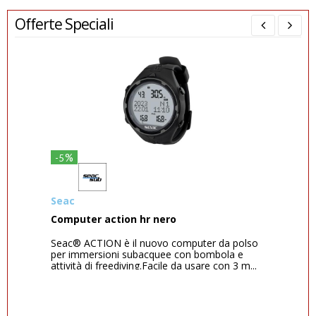
Offerte Speciali
%
-5
-46
Seac
Suu
Computer action hr nero
Suu
Seac® ACTION è il nuovo computer da polso
Il 
per immersioni subacquee con bombola e
com
attività di freediving.Facile da usare con 3 m...
acc
tecn