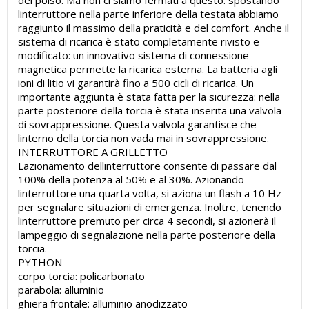
del polso. Ma non ci siamo fermati a questo: spostando
linterruttore nella parte inferiore della testata abbiamo
raggiunto il massimo della praticità e del comfort. Anche il
sistema di ricarica è stato completamente rivisto e
modificato: un innovativo sistema di connessione
magnetica permette la ricarica esterna. La batteria agli
ioni di litio vi garantirà fino a 500 cicli di ricarica. Un
importante aggiunta è stata fatta per la sicurezza: nella
parte posteriore della torcia è stata inserita una valvola
di sovrappressione. Questa valvola garantisce che
linterno della torcia non vada mai in sovrappressione.
INTERRUTTORE A GRILLETTO
Lazionamento dellinterruttore consente di passare dal
100% della potenza al 50% e al 30%. Azionando
linterruttore una quarta volta, si aziona un flash a 10 Hz
per segnalare situazioni di emergenza. Inoltre, tenendo
linterruttore premuto per circa 4 secondi, si azionerà il
lampeggio di segnalazione nella parte posteriore della
torcia.
PYTHON
corpo torcia: policarbonato
parabola: alluminio
ghiera frontale: alluminio anodizzato