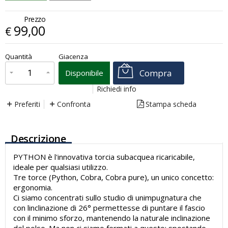
Prezzo
99,00
€
€
99,00
Quantità
Giacenza
x
1
Prezzo finale:
Compra
Disponibile
Richiedi info
Preferiti
Confronta
Stampa scheda
Descrizione
PYTHON è l'innovativa torcia subacquea ricaricabile,
ideale per qualsiasi utilizzo.
Tre torce (Python, Cobra, Cobra pure), un unico concetto:
ergonomia.
Ci siamo concentrati sullo studio di unimpugnatura che
con linclinazione di 26° permettesse di puntare il fascio
con il minimo sforzo, mantenendo la naturale inclinazione