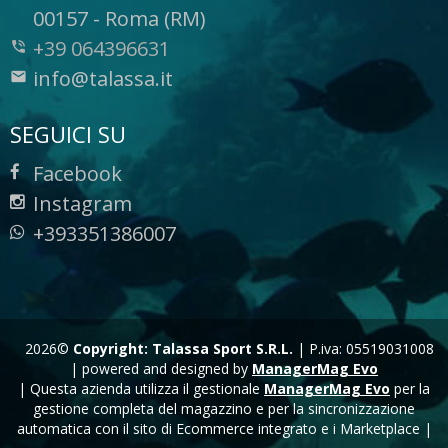
-
00157
-
Roma (RM)
+39 064396631
info@talassa.it
SEGUICI SU
Facebook
Instagram
+393351386007
2026©
Copyright: Talassa Sport S.R.L.
|
P.iva: 05519031008
|
powered and designed by
ManagerMag Evo
| Questa azienda utilizza il gestionale
ManagerMag Evo
per la
gestione completa del magazzino e per la sincronizzazione
automatica con il sito di Ecommerce integrato e i Marketplace |