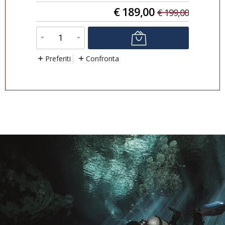
€
189,00
9,00
€
199,00
Preferiti
Confronta
P