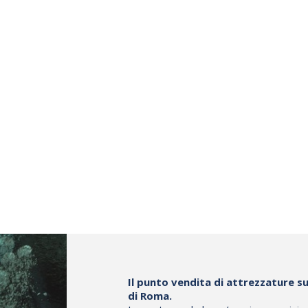
,00
€
980,00
€
199,00
€
1.049,00
Compra
Compra
ti
Confronta
Preferiti
Confronta
Il punto vendita di attrezzature su
di Roma.