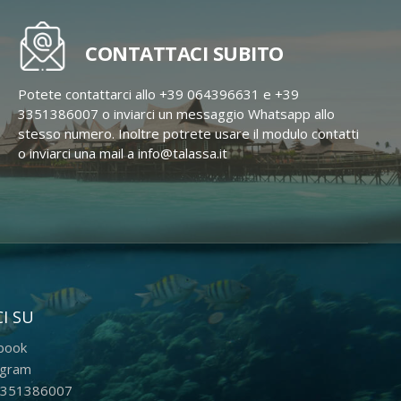
CONTATTACI SUBITO
Potete contattarci allo +39 064396631 e +39
3351386007 o inviarci un messaggio Whatsapp allo
stesso numero. Inoltre potrete usare il modulo contatti
o inviarci una mail a info@talassa.it
I SU
book
agram
351386007