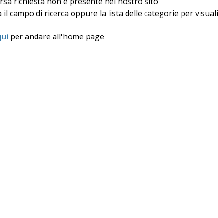
orsa richiesta non è presente nel nostro sito
a il campo di ricerca oppure la lista delle categorie per visual
qui
per andare all'home page