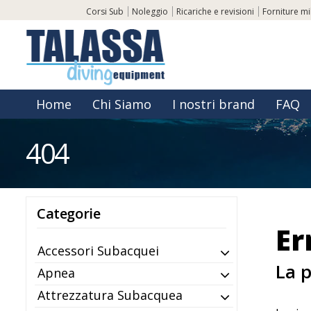
Corsi Sub
Noleggio
Ricariche e revisioni
Forniture mil
Home
Chi Siamo
I nostri brand
FAQ
404
Categorie
Er
Accessori Subacquei
La p
Apnea
Attrezzatura Subacquea