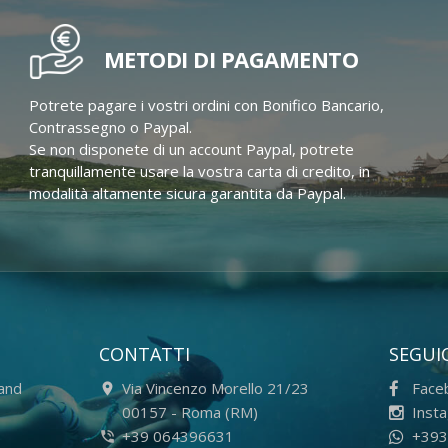
METODI DI PAGAMENTO
Potrete pagare i vostri ordini con Bonifico Bancario,
Contrassegno o Paypal.
Se non disponete di un account Paypal, potrete
tranquillamente usare la vostra carta di credito, in
modalità altamente sicura garantita da Paypal.
CONTATTI
SEGUIC
rand
Via Vincenzo Morello 21/23
Face
-
00157
-
Roma (RM)
Inst
+39 064396631
+393