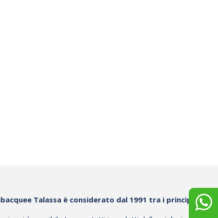
€
19
€
290,00
Compra
Preferiti
Confronta
Prefe
bacquee Talassa è considerato dal 1991 tra i principali