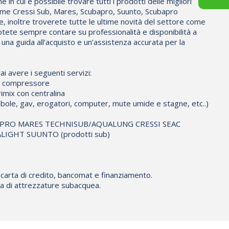
in cui è possibile trovare tutti i prodotti delle migliori
me Cressi Sub, Mares, Scubapro, Suunto, Scubapro
e, inoltre troverete tutte le ultime novità del settore come
otete sempre contare su professionalità e disponibilità a
d una guida all’acquisto e un’assistenza accurata per la
ai avere i seguenti servizi:
io compressore
imix con centralina
bole, gav, erogatori, computer, mute umide e stagne, etc..)
CUBAPRO MARES TECHNISUB/AQUALUNG CRESSI SEAC
IGHT SUUNTO (prodotti sub)
 carta di credito, bancomat e finanziamento.
ura di attrezzature subacquea.