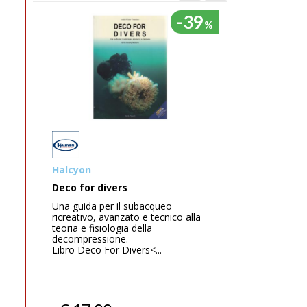
-39
%
%
Halcyon
Seac
Deco for divers
Computer
Una guida per il subacqueo
Seac® ACT
ricreativo, avanzato e tecnico alla
computer 
teoria e fisiologia della
subacquee 
decompressione.
di freedivi
Libro Deco For Divers<...
m...