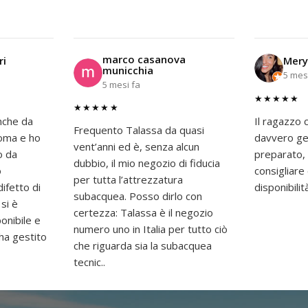
marco casanova
ri
Mery
municchia
5 mes
5 mesi fa
★★★★★
★★★★★
nche da
Il ragazzo c
Frequento Talassa da quasi
 Roma e ho
davvero gen
vent’anni ed è, senza alcun
o da
preparato,
dubbio, il mio negozio di fiducia
o
consigliar
per tutta l’attrezzatura
difetto di
disponibilit
subacquea. Posso dirlo con
 si è
certezza: Talassa è il negozio
onibile e
numero uno in Italia per tutto ciò
 ha gestito
che riguarda sia la subacquea
tecnic..