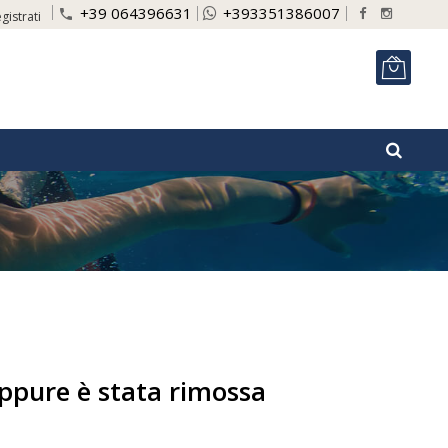
+39 064396631
+393351386007
phone
gistrati
ITA
oppure è stata rimossa