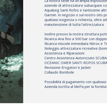
La nostra sede ha un’ampia esposizione 
aziende di attrezzature subacquee co
Aqualung Santi Rofos e tantissime altr
Garmin. In negozio o sul nostro sito p
qualsiasi esigenza o richiesta, oltre a
manutenzione di tutta l’attrezzatura.
Inoltre presso la nostra struttura potr
Ricarica Aria fino a 300 bar con dopp
Ricarica miscele immediata Nitrox e Tr
Noleggio attrezzature ricreative (bom
Assistenza e Riparazioni
Centro Assistenza Autorizzato S
OCEANIC OMER SANTI ROFOS SCUBAL
Revisione Erogatori e Jacket
Collaudo Bombole
Possibilità di pagamento con qualsiasi
Azienda iscritta al MePa per la fornit