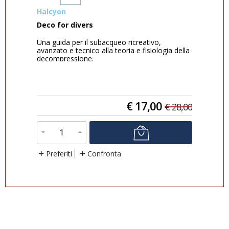
Halcyon
ME
Deco for divers
Oro
Una guida per il subacqueo ricreativo,
GRU
avanzato e tecnico alla teoria e fisiologia della
A.N
decompressione.
Cas
Libro Deco For Divers<...
Dia
€
17,00
0,00
€
28,00
Preferiti
Confronta
P