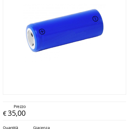
Prezzo
35,00
€
€
35,00
Quantità
Giacenza
x
1
Prezzo finale: