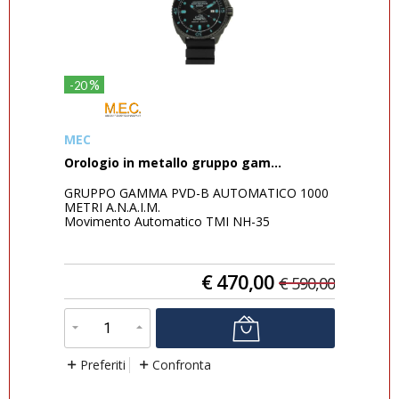
%
-20
-39
MEC
Hal
Orologio in metallo gruppo gam...
Dec
o
GRUPPO GAMMA PVD-B AUTOMATICO 1000
Una 
i
METRI A.N.A.I.M.
avan
Movimento Automatico TMI NH-35
dec
Cassa Acciaio inox con trattame...
Libr
€
470,00
6,00
€
590,00
Preferiti
Confronta
P