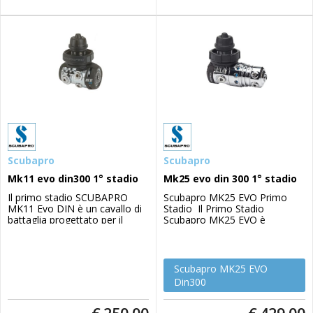
Scubapro
Scubapro
Mk11 evo din300 1° stadio
Mk25 evo din 300 1° stadio
Il primo stadio SCUBAPRO
Scubapro MK25 EVO Primo
MK11 Evo DIN è un cavallo di
Stadio Il Primo Stadio
battaglia progettato per il
Scubapro MK25 EVO è
subacqueo serio che cerca
probabilmente il miglior
prestazioni e affidabilità senza
erogatore a pistone bilanciato
compromessi. Questo
la mondo per prestazioni ed
regolatore a membrana
affidabilità tanto da essere
Scubapro MK25 EVO
bilanciata ad aria offre un
scelto dai subacquei tecnici
Din300
flusso d´aria costante e fluido
anche in acqua fredda vista la
indipendentemente dalla
portata di ben 8500 litri/min,
profondità, dalla pressi...
alle 5 us...