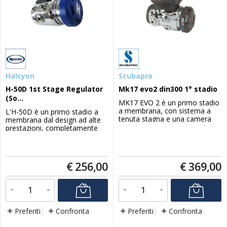
Halcyon
Scubapro
H-50D 1st Stage Regulator
Mk17 evo2 din300 1° stadio
(So...
MK17 EVO 2 è un primo stadio
a membrana, con sistema a
L'H-50D è un primo stadio a
tenuta stagna e una camera
membrana dal design ad alte
stagna dotata di un layout a
prestazioni, completamente
molla doppia e due porte HP
sigillato e realizzato
presentano un angolo
appositamente per condizioni
specifico di 15 gradi per
difficili, come ghiaccio o
agevolare l'istradamento delle
ambienti contaminati. I primi
€
256,00
€
369,00
fruste.Tipologia 1°
stadi a membrana sono
stadio MembranaTemperatura
storicamente apprezzati dai
dell'Acqua Caldo, Freddo...
subacquei in acque fredde e
l'H-50D è stato pr...
Preferiti
Confronta
Preferiti
Confronta