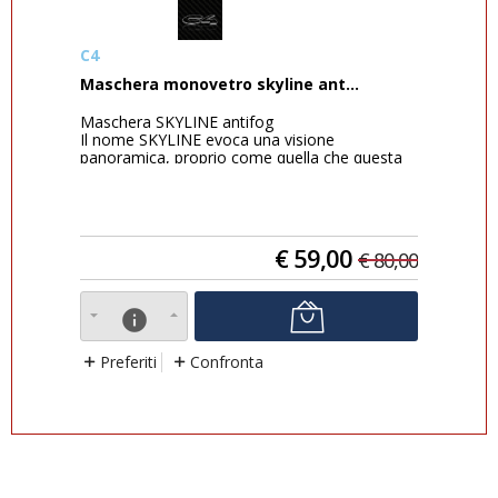
C4
Om
Maschera monovetro skyline ant...
INV
lso
Maschera SKYLINE antifog
Ult
Il nome SKYLINE evoca una visione
Il 
...
panoramica, proprio come quella che questa
Invi
maschera offre. Il suo ca...
ne r
€
59,00
9,00
€
80,00
info
Preferiti
Confronta
P