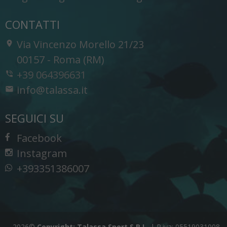
CONTATTI
Via Vincenzo Morello 21/23
-
00157
-
Roma (RM)
+39 064396631
info@talassa.it
SEGUICI SU
Facebook
Instagram
+393351386007
2026©
Copyright: Talassa Sport S.R.L.
|
P.iva: 05519031008