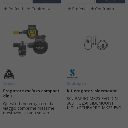
Preferiti
Confronta
Preferiti
Confronta
Cressi
Scubapro
Erogatore mc9/xs compact
Kit erogatori sidemount
din +...
SCUBAPRO MK25 EVO DIN
300 + G260 SIDEMOUNT
Quest'ottimo erogatore da
KITLo SCUBAPRO MK25 EVO
viaggio comprime massime
DIN 300 con G260 è uno degli
prestazioni in uno spazio
erogatori subacquei più
minimo. Il secondo stadio
performanti e affidabili al
compact, leggero come una
mondo, progettato per
piuma, è costruito con