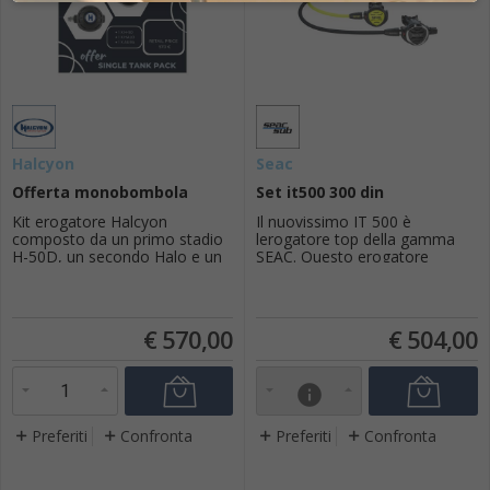
Halcyon
Seac
Offerta monobombola
Set it500 300 din
Kit erogatore Halcyon
Il nuovissimo IT 500 è
composto da un primo stadio
lerogatore top della gamma
H-50D, un secondo Halo e un
SEAC. Questo erogatore
secondo Aura.Halcyon H50-
dispone di tutte le tecnologie
DPrimo stadio H50D, con
presenti sul mercato che ne
tecnologia a membrana.Il
ottimizzano le prestazioni,
primo stadio Halcyon H50D è
sfruttando al massimo
€
570,00
€
504,00
dotato di 2 uscite HP e 4 uscite
lergonomia e la facilità di
BP con attacco DIN a 300bar,
utilizzo.È dotato di una
compatibile con miscele nitrox
manopola integrata e di una
info
fino al
leva dive/pre dive, per regolare
40%CARATTERISTICHE...
l...
Preferiti
Confronta
Preferiti
Confronta