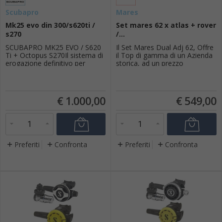
Scubapro
Mares
Mk25 evo din 300/s620ti /
Set mares 62 x atlas + rover
s270
/...
SCUBAPRO MK25 EVO / S620
Il Set Mares Dual Adj 62, Offre
Ti + Octopus S270Il sistema di
il Top di gamma di un Azienda
erogazione definitivo per
storica, ad un prezzo
prestazioni senza
contentuo, così da essere uno
compromessi in ogni
degli erogatori più venduti del
condizione.Panoramica del
settore. Adatto a chi inizia il
ProdottoIl sistema MK25 EVO
suo percorso subacqueo o chi
€
1.000,00
€
549,00
/ S620 Ti rappresenta l'apice
intende rinnovare la sua
dell'ingegneria SCUBAPRO.
attrezzatura. Il Set Comprende-
Combinando l'iconico primo
Primo stadio bilanciato D...
stadio a pistone bilanciato con
un secondo ...
Preferiti
Confronta
Preferiti
Confronta