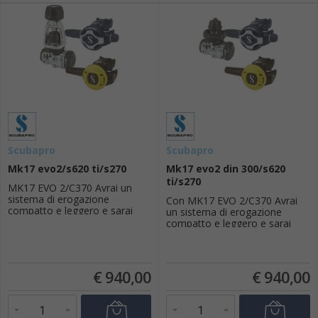
Scubapro
Scubapro
Mk17 evo2/s620 ti/s270
Mk17 evo2 din 300/s620
ti/s270
MK17 EVO 2/C370 Avrai un
sistema di erogazione
Con MK17 EVO 2/C370 Avrai
compatto e leggero e sarai
un sistema di erogazione
pronto ad esplorare i luoghi di
compatto e leggero e sarai
immersione di tutto il mondo.
pronto ad esplorare i luoghi di
Il nuovo MK17 EVO 2 è un
immersione di tutto il mondo. Il
primo stadio a membrana, con
nuovo MK17 EVO 2 è un primo
sistema a tenuta stagna e una
stadio a membrana, con
€
940,00
€
940,00
camera stagna dotata di un
sistema a tenuta stagna e una
layout a molla doppia e due
camera stagna dotata di un
porte HP presentano un a...
layout a molla doppia e due
porte HP presentano ...