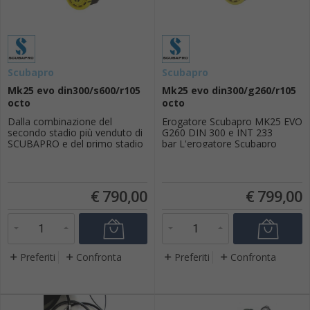
Scubapro
Scubapro
Mk25 evo din300/s600/r105
Mk25 evo din300/g260/r105
octo
octo
Dalla combinazione del
Erogatore Scubapro MK25 EVO
secondo stadio più venduto di
G260 DIN 300 e INT 233
SCUBAPRO e del primo stadio
bar L'erogatore Scubapro
dalle prestazioni più elevate
MK25 EVO G260 è l'evoluzione
nasce un'unione benedetta nel
dello storico 250 attraverso un
paradiso dei subacquei. MK25
aggiornamento in materiali dei
EVO offre un'eccellente
componenti. Per anni
€
790,00
€
799,00
resistenza al congelamento,
quell'erogatore ha
una straordinaria sensibilitàalla
rappresentato il cavallo di
respirazione, nonché
battaglia di Scubapro e, la
un'erogazione di ar...
bontà del progetto era così ...
Preferiti
Confronta
Preferiti
Confronta