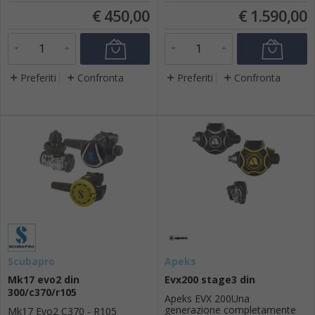
immersioni tecniche, profonde
tecnopolimeri leggeri per
€
450,00
€
1.590,00
e in acque fredde o
eliminare la fatica mascellare.
estremamente fredde. Questo
Facile da riporre e da usare,
kit doppio completo offre un
include un interruttore venturi
flusso daria ec...
immersione/ pre-immersione ...
Preferiti
Confronta
Preferiti
Confronta
Scubapro
Apeks
Mk17 evo2 din
Evx200 stage3 din
300/c370/r105
Apeks EVX 200Una
generazione completamente
Mk17 Evo2 C370 - R105