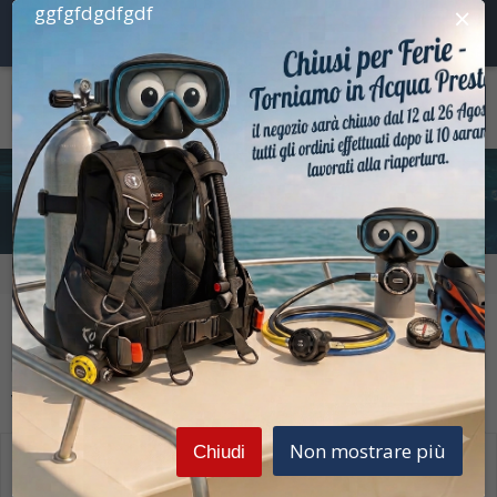
×
ggfgfdgdfgdf
Kit Erogatori
Prezzi Iva inclusa
Home
Erogatori Subacquei
Kit Erogatori
Prezzi Iva inclusa
Filtra la ricerca
Vedi
1-14
di
14
Disponibili
Non mostrare più
Chiudi