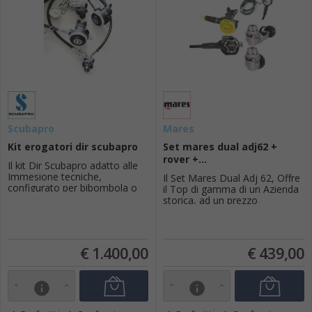
Scubapro
Mares
Kit erogatori dir scubapro
Set mares dual adj62 +
rover +...
Il kit Dir Scubapro adatto alle
Immesione tecniche,
Il Set Mares Dual Adj 62, Offre
configurato per bibombola o
il Top di gamma di un Azienda
adatto anche per l'utilizzo con
storica, ad un prezzo
monobombola.1° Stadio MK25
contentuo, così da essere uno
EVO DIN, frusta lunga 210cm ,
degli erogatori più venduti del
2°stadio G260 con
settore. Adatto a chi inizia il
moschettone 1°, StadioMK25
suo percorso subacqueo o chi
€
1.400,00
€
439,00
EVO DIN, 56cm per il backup,
intende rinnovare la sua
2° stadio G260 Bungee-
attrezzatura. Il Set Comprende-
Loop,Manometr...
Primo stadio bilanciato D...
info
info