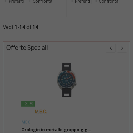
Preferiti
Confronta
Preferiti
Confronta
Vedi
1-14
di
14
Offerte Speciali
%
-50
-39
Suunto
Bes
Suunto wireless tank pressure ...
UND