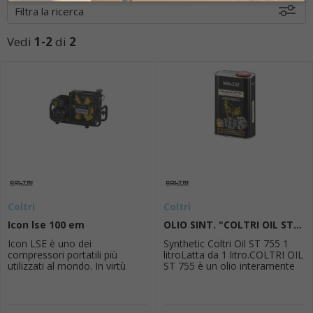
Filtra la ricerca
Vedi
1-2
di
2
Disponibili
Coltri
Coltri
Icon lse 100 em
OLIO SINT. "COLTRI OIL ST...
Icon LSE è uno dei
Synthetic Coltri Oil ST 755 1
compressori portatili più
litroLatta da 1 litro.COLTRI OIL
utilizzati al mondo. In virtù
ST 755 è un olio interamente
delle loro dimensioni ridotte e
sintetico specificatamente
del peso esiguo, i modelli sono
sviluppato per lunghe durate
perfetti per esigenze molto
della lubrificazione di
diverse fra loro: aria respirabile
compressori di gas di processo