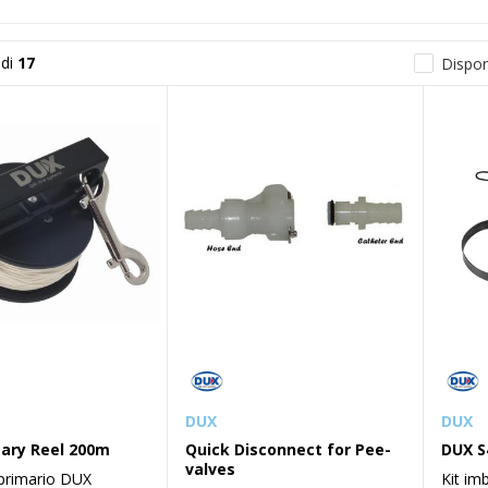
di
17
Disponi
DUX
DUX
ary Reel 200m
Quick Disconnect for Pee-
DUX S
valves
 primario DUX
Kit im