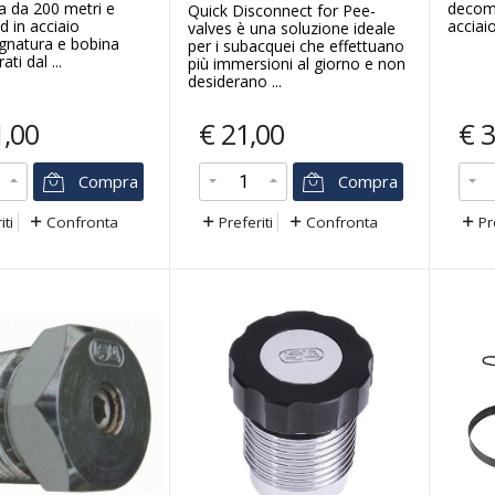
a da 200 metri e
decom
Quick Disconnect for Pee-
d in acciaio
acciaio
valves è una soluzione ideale
gnatura e bobina
per i subacquei che effettuano
ti dal ...
più immersioni al giorno e non
desiderano ...
1,00
€
21,00
€
3
Compra
Compra
iti
Confronta
Preferiti
Confronta
Pr
9
-46
%
%