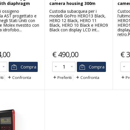
ith diaphragm
camera housing 300m
camer
i ossigeno
Custodia subacquea per i
Custod
nda AST progettato e
modelli GoPro HERO13 Black,
l'ulti
egli Stati Uniti con
HERO 12 Black, HERO 11
HERO1
e Molex rivestito con
Black, HERO 10 Black e HERO9
HERO1
 idrofobo...
Black con display LCD int...
displa
retro.P
4,00
€
490,00
€
3
Compra
Compra
iti
Confronta
Preferiti
Confronta
Pr