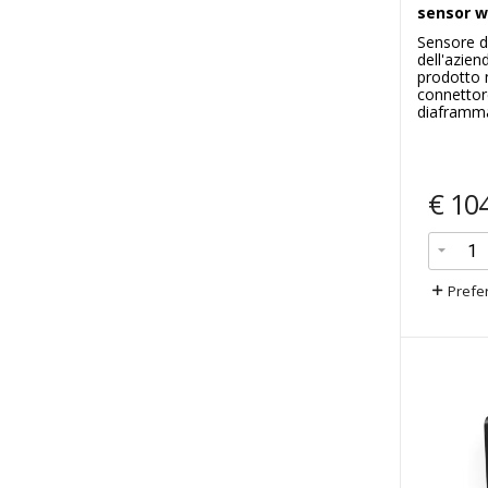
sensor w
Sensore d
dell'azie
prodotto n
connettor
diaframma
€
10
Prefer