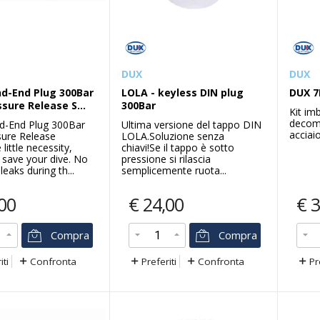
DUX
DUX
nd-End Plug 300Bar
LOLA - keyless DIN plug
DUX 7
sure Release S...
300Bar
Suunto
Xdeep
Kit im
decom
RA
Suunto eon core black with usb
Closed
d-End Plug 300Bar
Ultima versione del tappo DIN
acciaio
sure Release
LOLA.Soluzione senza
cable
long
little necessity,
chiavi!Se il tappo è sotto
Il Suunto EON Core è un computer
Boa ch
 save your dive. No
pressione si rilascia
subacqueo compatto e leggero,
segnala
eaks during th...
semplicemente ruota...
a
progettato per accompagnarti in
ad altis
immersioni ricreative e tecniche ...
segnalaz
00
€
24,00
€
3
Compra
Compra
€
349,00
€
4
€
650,00
iti
Confronta
Preferiti
Confronta
Pr
Compra
Preferiti
Confronta
Pre