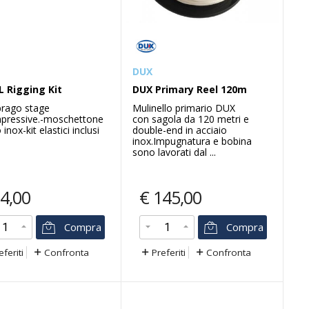
DUX
L Rigging Kit
DUX Primary Reel 120m
Seac
brago stage
Mulinello primario DUX
pressive.-moschettone
con sagola da 120 metri e
 DSMB, Orange, 140 cm
Computer action hr nero/b
 inox-kit elastici inclusi
double-end in acciaio
Seac® ACTION è il nuovo
inox.Impugnatura e bobina
computer da polso per immer
iusa XDeep 140 cmBoa di
sono lavorati dal ...
subacquee con bombola e atti
zione di superficie (SMB)
di freediving.Facile da usare c
sima visibilità.La boa di
m...
ione di superficie deve ...
4,00
€
145,00
Compra
Compra
3,00
€
189,00
€
47,00
€
199,00
eferiti
Confronta
Preferiti
Confronta
Compra
Compr
feriti
Confronta
Preferiti
Confronta