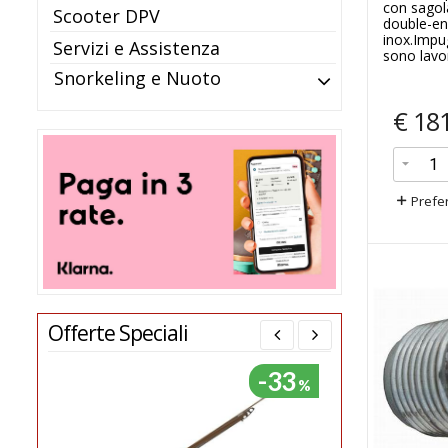
con sagol
Scooter DPV
double-en
inox.Impu
Servizi e Assistenza
sono lavora
Snorkeling e Nuoto
€
18
Prefer
Offerte Speciali
-33
-3
%