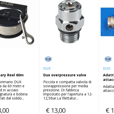
DUX
DUX
ary Reel 60m
Dux overpressure valve
Adatt
attac
 primario DUX
Piccola e compatta valvola di
a da 60 metri e
sovrappressione per media
Adatt
d in acciaio
pressione. Di fabbrica
attac
gnatura e bobina
impostato per l'apertura a 12-
ati dal solido...
12,5Bar.La filettatur...
8,00
€
13,00
€
1