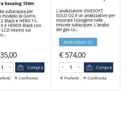
a housing 150m
L'analizzatore DIVESOFT
ia subacquea per
SOLO O2 è un analizzatore per
mo modello di GoPro
misurare l'ossigeno nelle
2 Black e HERO 11,
miscele subacquee. L'analisi
0 e HERO9 Black con
del gas co...
y LCD interno sul
o...
analizzatore o2
35,00
€
574,00
Compra
Compra
eferiti
Confronta
Preferiti
Confronta