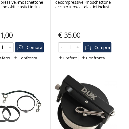
pressive.-moschettone
decompressive.-moschettone
 inox-kit elastici inclusi
acciaio inox-kit elastici inclusi
1,00
€
35,00
Compra
Compra
eferiti
Confronta
Preferiti
Confronta
-9
%