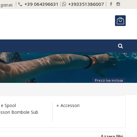
+39 064396631
+393351386007
phone
gistrati
ITA
Prezzi Iva inclusa
 e Spool
Accessori
ssori Bombole Sub
Azzera filtri