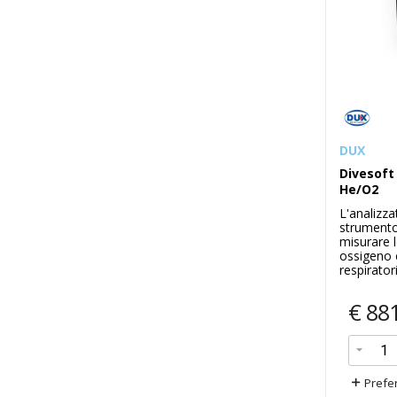
DUX
Divesoft
He/O2
L'analizz
strumento
misurare l
ossigeno 
respiratori
€
88
Prefer