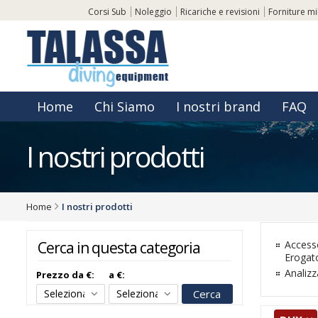
Corsi Sub
Noleggio
Ricariche e revisioni
Forniture mil
Home
Chi Siamo
I nostri brand
FAQ
I nostri prodotti
Home
I nostri prodotti
Access
Cerca in questa categoria
Erogato
Analizz
Prezzo da €:
a €:
Cerca