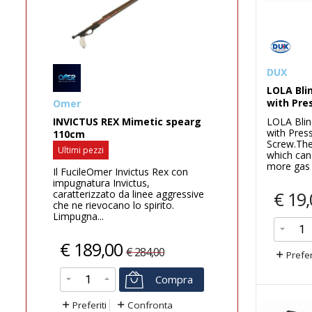
DUX
LOLA Bli
with Pres
Best
S REX Mimetic spearg
UNDERWATER DIGITAL CAME
LOLA Blin
with Pres
16MP/60 m RED
Screw.The 
zi
ULTRAMAX La fotocamera
which can
subacquea esclusiva per veri
more gas l
Omer Invictus Rex con
esploratoriScopri ULTRAMAX, l
ra Invictus,
fotocamera subacquea pensata
zzato da linee aggressive
€
19,
per i veri amanti...
vocano lo spirito.
..
€
219,00
9,00
€
359,00
€
284,00
Prefer
Compra
Compra
Preferiti
Confronta
iti
Confronta