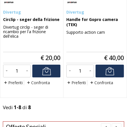
Divertug
Divertug
Circlip - seger della frizione
Handle for Gopro camera
(TEK)
Divertug circlip - seger di
ricambio per l'a frizione
Supporto action cam
dell'elica
€
20,00
€
40,00
Preferiti
Confronta
Preferiti
Confronta
Vedi
1-8
di
8
Offerte Speciali