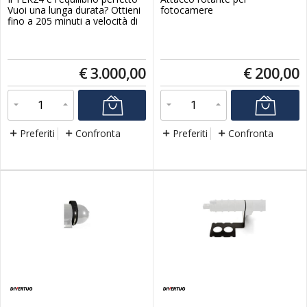
Vuoi una lunga durata? Ottieni
fotocamere
fino a 205 minuti a velocità di
crociera. Vuoi che sia leggero?
Tutte le funzionalità per soli
12,7 kg. Vuoi che sia versatile?
Trasformalo in un TEK12 e
€
3.000,00
€
200,00
rendilo ancora più piccolo e
leggero. E vuoi tutto questo ad
un prezzo incredi...
Preferiti
Confronta
Preferiti
Confronta