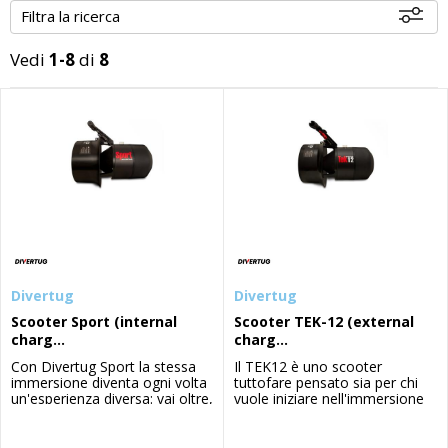
Filtra la ricerca
Vedi
1-8
di
8
Disponibili
Divertug
Divertug
Scooter Sport (internal
Scooter TEK-12 (external
charg...
charg...
Con Divertug Sport la stessa
Il TEK12 è uno scooter
immersione diventa ogni volta
tuttofare pensato sia per chi
un'esperienza diversa: vai oltre,
vuole iniziare nell'immersione
esplora altri percorsi, divertiti
tecnica con un DPV leggero,
con la propulsione dello
affidabile ed economico, sia
scooter. Un mondo tutto
per chi necessita di uno