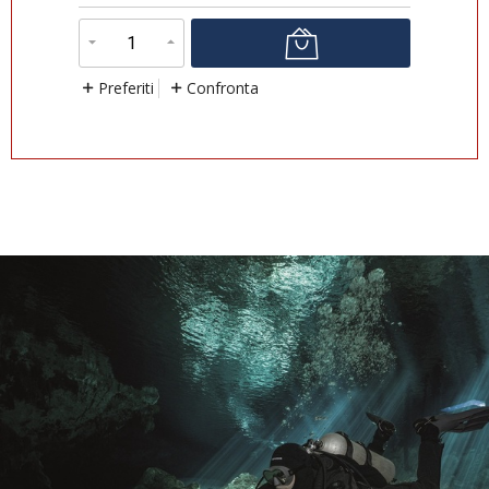
Preferiti
Confronta
P