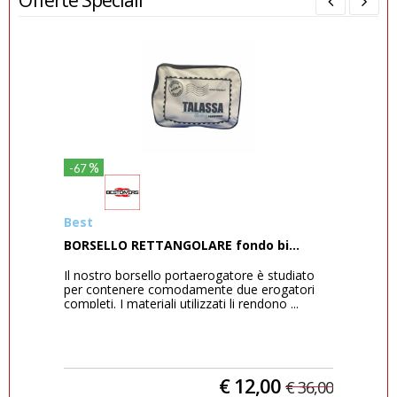
%
-67
-20
Best
Ma
BORSELLO RETTANGOLARE fondo bi...
Ero
Il nostro borsello portaerogatore è studiato
Mar
per contenere comodamente due erogatori
62X 
completi. I materiali utilizzati li rendono ...
Ques
ta
€
12,00
0,00
€
36,00