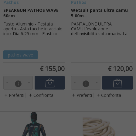
Pathos
Pathos
SPEARGUN PATHOS WAVE
Wetsuit pants ultra camu
50cm
5.00m...
Fusto Alluminio - Testata
PANTALONE ULTRA
aperta - Asta tacche in acciaio
CAMUL'evoluzione
inox Dia 6,25 mm - Elastico
dell'invisibilità sottomarinaLa
circolare Red TNT da 16 mm -
Ultra Camu non è una semplice
Senza mulinello
muta, ma un pezzo
d'attrezzatura tattica
progettato per il pescatore
pathos wave
subacqueo che esige il
massimo della mimetizzazione
€
155,00
€
120,00
e della libertà di
movimento.Caratteristiche
TecnicheComponenteSpecifich
eMat...
info
info
Preferiti
Confronta
Preferiti
Confronta