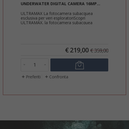
UNDERWATER DIGITAL CAMERA 16MP...
Com
ULTRAMAX La fotocamera subacquea
Ult
esclusiva per veri esploratoriScopri
a
Com
ULTRAMAX, la fotocamera subacquea
 che
snor
pensata per i veri amanti...
appr
€
219,00
4,00
€
359,00
Preferiti
Confronta
P