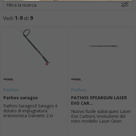
Filtra la ricerca
Vedi
1-9
di
9
Novità
Disponibili
Pathos
Pathos
Pathos saragos
PATHOS SPEARGUN LASER
EVO CAR...
Pathos SaragosIl Saragos è
dotato di impugnatura
Nuovo fucile subacqueo Laser
ergonomica Dangelo 2 in
Evo CarbonL'evoluzione del
unaccattivante colorazione
noto modello Laser Open
rosso intenso. Impugnandolo
Carbon. Progettati sia per i
si ha già lidea della precisione
principianti che per i pescatori
e della sensazione di
subacquei esperti, sono fucili