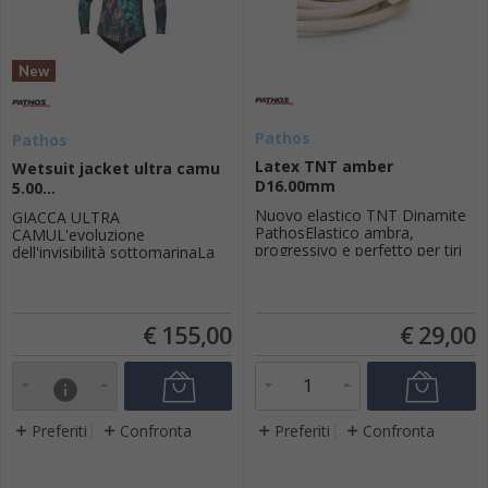
New
Pathos
Pathos
Latex TNT amber
Wetsuit jacket ultra camu
D16.00mm
5.00...
Nuovo elastico TNT Dinamite
GIACCA ULTRA
PathosElastico ambra,
CAMUL'evoluzione
progressivo e perfetto per tiri
dell'invisibilità sottomarinaLa
in profondità, anche dove la
Ultra Camu non è una
temperatura dell acqua è quasi
semplice muta, ma un pezzo
sempre abbastanza fredda. E
d'attrezzatura tattica
la gomma ideale per fucili roller
progettato per il pescatore
€
155,00
€
29,00
o per arbalete con doppio
subacqueo che esige il
elastico.Elastico coestruso con
massimo della mimetizzazione
interno AmbraDiametro
e della libertà di
info
esterno 16 mmD...
movimento.Caratteristiche
TecnicheComponenteSpecifich
eMateriale I...
Preferiti
Confronta
Preferiti
Confronta