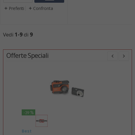
AmbraD...
Preferiti
Confronta
Vedi
1-9
di
9
Offerte Speciali
%
-39
-37
Best
Ma