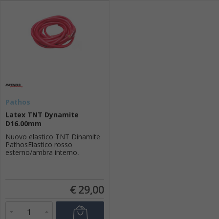
Pathos
Latex TNT Dynamite
D16.00mm
Nuovo elastico TNT Dinamite
PathosElastico rosso
esterno/ambra interno,
progressivo e perfetto per tiri
in profondità, anche dove la
temperatura dell acqua è quasi
sempre abbastanza fredda. E
€
29,00
la gomma ideale per fucili
roller o per arbalete con
doppio elastico.Elastico
coestruso con interno