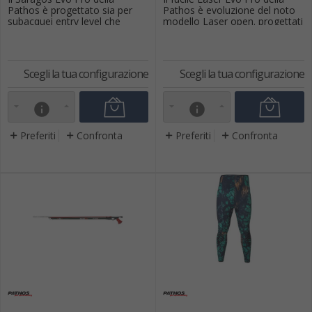
Pathos è progettato sia per
Pathos è evoluzione del noto
subacquei entry level che
modello Laser open. progettati
esperti, sono fucili leggeri e
sia per subacquei entry level
potenti. Compatto, minimale,
che esperti, sono fucili leggeri
idrodinamico e molto
e potenti. È compatto,
manovrabile offre la migliore
minimale, idrodinamico e
Scegli la tua configurazione
Scegli la tua configurazione
visuale di mira.Impugnatura
molto manovrabile offre la
anatomica con il nuovo
migliore visuale di mira.Nuova
sganciasagole laterale ,
testata aperta doppio foro ,
info
info
meccanismo di scatto invert...
che eleva ...
Preferiti
Confronta
Preferiti
Confronta