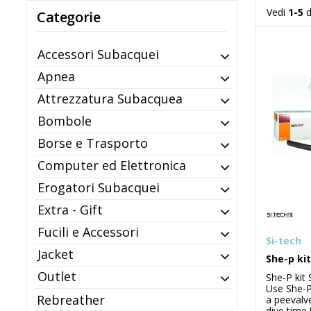
Vedi
1-5
d
Categorie
Accessori Subacquei
Apnea
Attrezzatura Subacquea
Bombole
Borse e Trasporto
Computer ed Elettronica
Erogatori Subacquei
Extra - Gift
Fucili e Accessori
Si-tech
Jacket
She-p ki
Outlet
She-P kit 
Use She-P
Rebreather
a peevalv
dive time.