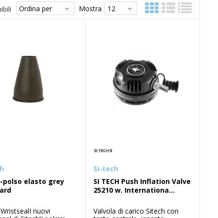
Mostra
bili
ch
Si-tech
x-polso elasto grey
SI TECH Push Inflation Valve
ard
25210 w. Internationa...
 WristsealI nuovi
Valvola di carico Sitech con