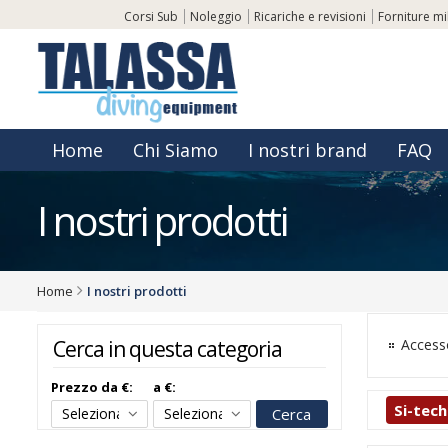
Corsi Sub
Noleggio
Ricariche e revisioni
Forniture mil
Home
Chi Siamo
I nostri brand
FAQ
I nostri prodotti
Home
I nostri prodotti
Access
Cerca in questa categoria
Prezzo da €:
a €:
Si-tech
Cerca