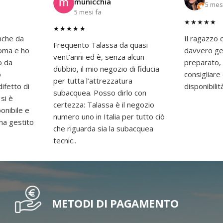
municchia
5 mes
5 mesi fa
★★★★★
★★★★★
nche da
Il ragazzo c
Frequento Talassa da quasi
 Roma e ho
davvero gen
vent’anni ed è, senza alcun
o da
preparato,
dubbio, il mio negozio di fiducia
o
consigliar
per tutta l’attrezzatura
difetto di
disponibilit
subacquea. Posso dirlo con
 si è
certezza: Talassa è il negozio
onibile e
numero uno in Italia per tutto ciò
 ha gestito
che riguarda sia la subacquea
tecnic..
METODI DI PAGAMENTO