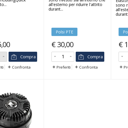
Elastos
o...
all'esterno per ridurre l'attrito
sono ri
durant...
all'est
durant.
Polsi PTE
Po
5,00
€
30,00
€
1
Compra
Compra
iti
Confronta
Preferiti
Confronta
Pr
-67
-3
%