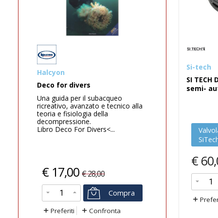
Si-tech
Halcyon
Best
SI TECH 
Deco for divers
BORSELL
semi- au
fondo bia
Una guida per il subacqueo
ricreativo, avanzato e tecnico alla
Il nostro 
teoria e fisiologia della
studiato p
decompressione.
comodamen
Libro Deco For Divers<...
completi. I 
Valvo
rendono ...
SiTec
€
60,
€
17,00
€
12,
€
28,00
Compra
Prefer
Preferiti
Confronta
Preferi