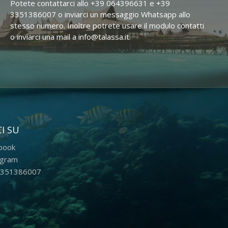
Potete contattarci allo +39 064396631 e +39
3351386007 o inviarci un messaggio Whatsapp allo
stesso numero. Inoltre potrete usare il modulo contatti
o inviarci una mail a info@talassa.it
I SU
book
agram
351386007