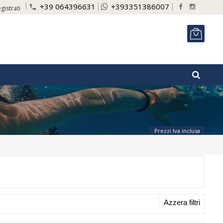
+39 064396631
+393351386007
phone
gistrati
ITA
Prezzi Iva inclusa
Azzera filtri