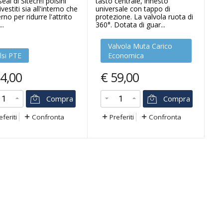
eal di Sitech!I polsini
tasto centrale, innesto
vestiti sia all'interno che
universale con tappo di
erno per ridurre l'attrito
protezione. La valvola ruota di
..
360°. Dotata di guar...
Valvola Muta Carico
lsi PTE
Economica
4,00
€
59,00
Compra
Compra
eferiti
Confronta
Preferiti
Confronta
3
-46
%
%