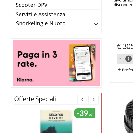
Scooter DPV
disconnect
Servizi e Assistenza
Snorkeling e Nuoto
€
30
info
Prefer
Offerte Speciali
-39
%
%