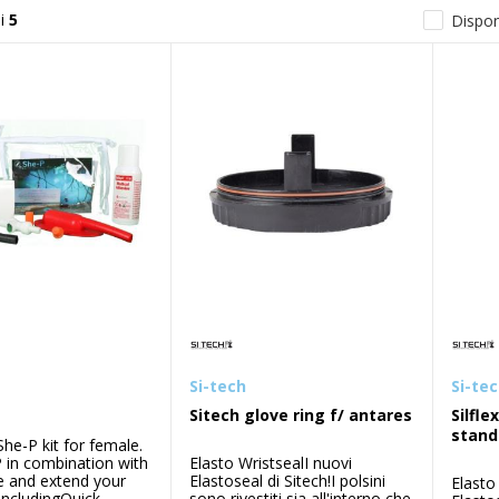
i
5
Disponi
Si-tech
Si-te
t
Sitech glove ring f/ antares
Silfle
stand
She-P kit for female.
 in combination with
Elasto WristsealI nuovi
e and extend your
Elastoseal di Sitech!I polsini
Elasto
IncludingQuick
sono rivestiti sia all'interno che