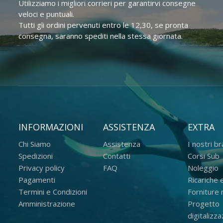
Utilizziamo i migliori corrieri per garantirvi consegne
veloci e puntuali.
Tutti gli ordini pervenuti entro le 12,30, se pronta
consegna, saranno spediti nella stessa giornata.
INFORMAZIONI
ASSISTENZA
EXTRA
Chi Siamo
Assistenza
I nostri b
Spedizioni
Contatti
Corsi Sub
Privacy policy
FAQ
Noleggio
Pagamenti
Ricariche e
Termini e Condizioni
Forniture m
Amministrazione
Progetto
digitalizz