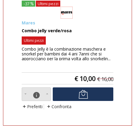
%
Ultimi pezzi
-37
-39
Bes
Mares
UND
Combo jelly verde/rosa
ULT
Ultimi pezzi
escl
Combo Jelly è la combinazione maschera e
ULT
snorkel per bambini dai 4 ani 7anni che si
pens
approcciano per la prima volta allo snorkelin...
€
10,00
0,00
€
16,00
info
P
Preferiti
Confronta