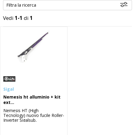
Filtra la ricerca
Vedi
1-1
di
1
Disponibili
Sigal
Nemesis ht alluminio + kit
ext...
Nemesis HT (High
Tecnology) nuovo fucile Roller-
Inverter Sigalsub,
evoluzione del Nemesis.Il fusto
è stato realizzato in lega di
alluminio Anticorodal, dal