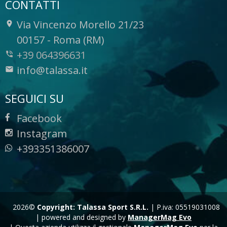
CONTATTI
Via Vincenzo Morello 21/23
-
00157
-
Roma (RM)
+39 064396631
info@talassa.it
SEGUICI SU
Facebook
Instagram
+393351386007
2026©
Copyright: Talassa Sport S.R.L.
|
P.iva: 05519031008
|
powered and designed by
ManagerMag Evo