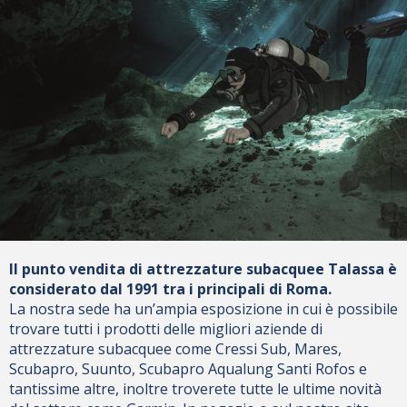
Il punto vendita di attrezzature subacquee Talassa è
considerato dal 1991 tra i principali di Roma.
La nostra sede ha un’ampia esposizione in cui è possibile
trovare tutti i prodotti delle migliori aziende di
attrezzature subacquee come Cressi Sub, Mares,
Scubapro, Suunto, Scubapro Aqualung Santi Rofos e
tantissime altre, inoltre troverete tutte le ultime novità