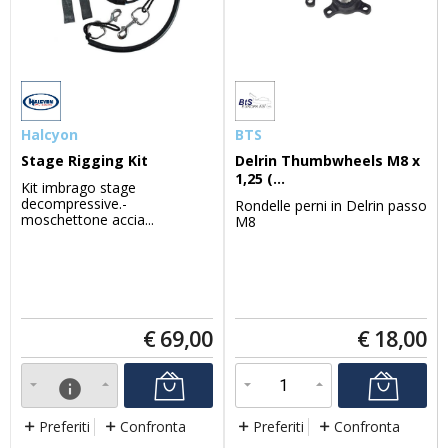
Halcyon
BTS
Stage Rigging Kit
Delrin Thumbwheels M8 x
1,25 (...
Kit imbrago stage
decompressive.-
Rondelle perni in Delrin passo
moschettone accia...
M8
€
69,00
€
18,00
info
Preferiti
Confronta
Preferiti
Confronta