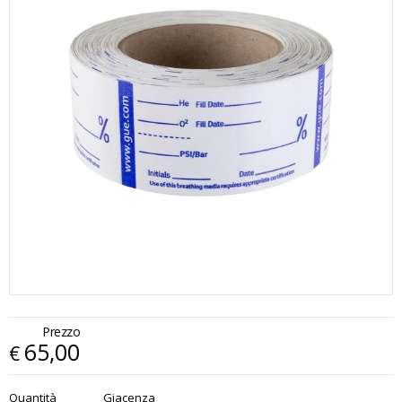
Prezzo
65,00
€
€
65,00
Quantità
Giacenza
x
1
Prezzo finale: