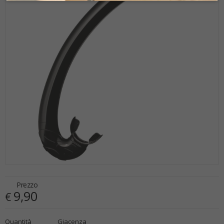
Prezzo
9,90
€
€
9,90
Quantità
Giacenza
x
1
Prezzo finale: