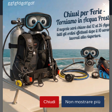
×
ggfgfdgdfgdf
Home
Attrezzatura Subacquea
Maschere e Snorkel
Prezzi Iva inclusa
C4
Aeratore MISTRAL nero
Non mostrare più
Chiudi