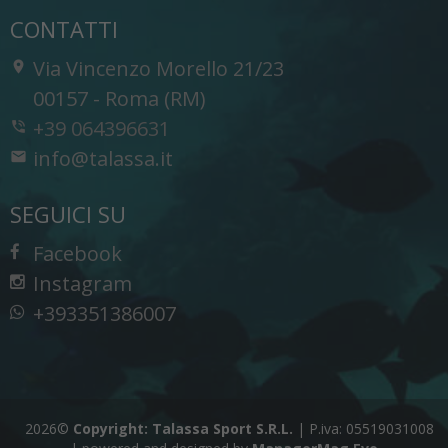
CONTATTI
Via Vincenzo Morello 21/23
-
00157
-
Roma (RM)
+39 064396631
info@talassa.it
SEGUICI SU
Facebook
Instagram
+393351386007
2026©
Copyright: Talassa Sport S.R.L.
|
P.iva: 05519031008