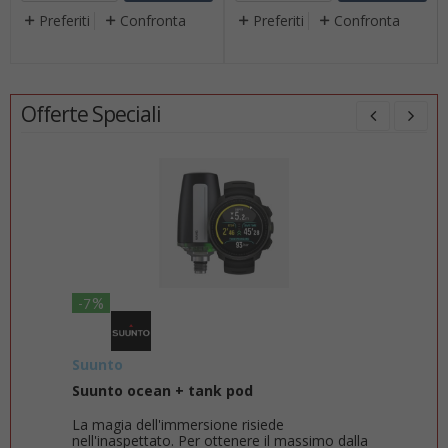
Preferiti
Confronta
Preferiti
Confronta
Offerte Speciali
%
-7
-14
Suunto
Sea
Suunto ocean + tank pod
Com
TRI
La magia dell'immersione risiede
Sea
nell'inaspettato. Per ottenere il massimo dalla
Scr