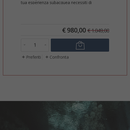
tua esperienza subacquea necessiti di
tra
un'attrezza...
due 
€
980,00
0,00
€
1.049,00
Preferiti
Confronta
P