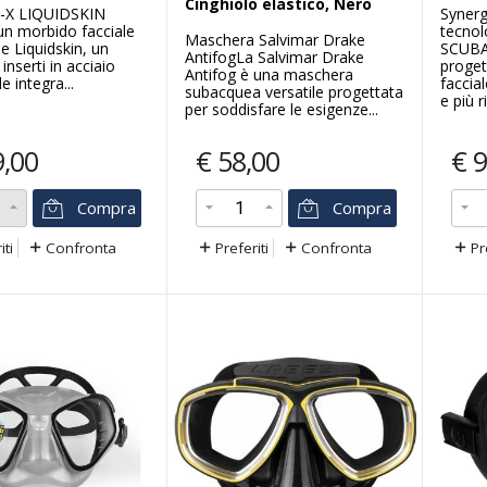
Cinghiolo elastico, Nero
-X LIQUIDSKIN
Synerg
un morbido facciale
tecnolo
Maschera Salvimar Drake
one Liquidskin, un
SCUBA
AntifogLa Salvimar Drake
 inserti in acciaio
proget
Antifog è una maschera
e integra...
faccia
subacquea versatile progettata
e più ri.
per soddisfare le esigenze...
9,00
€
58,00
€
9
Compra
Compra
iti
Confronta
Preferiti
Confronta
Pr