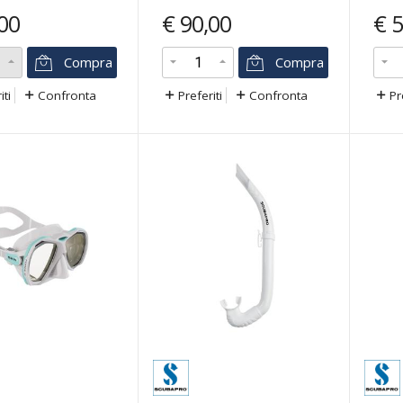
00
€
90,00
€
5
Compra
Compra
iti
Confronta
Preferiti
Confronta
Pr