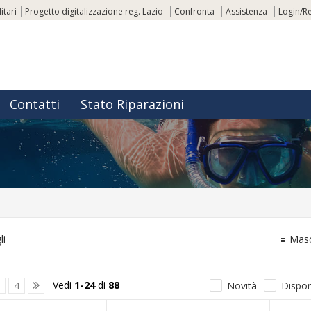
itari
Progetto digitalizzazione reg. Lazio
Confronta
Assistenza
Login/Re
Contatti
Stato Riparazioni
li
Mas
Vedi
1-24
di
88
3
4
Novità
Disponi