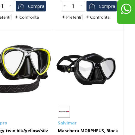
iti
Confronta
Preferiti
Confronta
Compra
Compra
eferiti
Confronta
Preferiti
Confronta
pro
Salvimar
gy twin blk/yellow/silv
Maschera MORPHEUS, Black