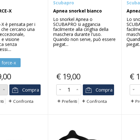
Scubapro
Scuba
RCE-X
Apnea snorkel bianco
Apnea
Lo snorkel Apnea o
Lo sno
X è pensata per i
SCUBAPRO si aggancia
SCUBA
 che cercano una
facilmente alla cinghia della
facilme
à eccezionale,
maschera durante l'uso.
masche
 e visione
Quando non serve, può essere
Quando
ca senza
piegat...
piegat.
si....
 force-x
9,00
€
19,00
€
1
Compra
Compra
iti
Confronta
Preferiti
Confronta
Pr
-37
%
%