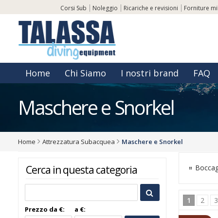
Corsi Sub
Noleggio
Ricariche e revisioni
Forniture mil
Home
Chi Siamo
I nostri brand
FAQ
Maschere e Snorkel
Home
Attrezzatura Subacquea
Maschere e Snorkel
Boccag
Cerca in questa categoria
1
2
Prezzo da €:
a €: