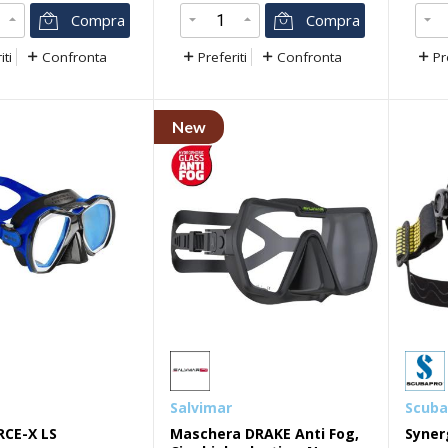
Preferiti
Confronta
Prefer
Compra
Compra
iti
Confronta
Preferiti
Confronta
Pr
New
Salvimar
Scuba
RCE-X LS
Maschera DRAKE Anti Fog,
Syner