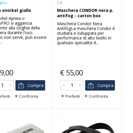
pro
C4
 snorkel giallo
Maschera CONDOR nera p.
antifog - carton box
rkel Apnea o
PRO si aggancia
Maschera Condor Nera
nte alla cinghia della
AntifogLa maschera Condor è
ra durante l'uso.
studiata e sviluppata per
 non serve, può essere
performance di alto livello in
..
qualsiasi specialità d...
9,00
€
55,00
Compra
Compra
eferiti
Confronta
Preferiti
Confronta
-20
-3
%