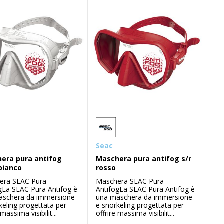
Seac
era pura antifog
Maschera pura antifog s/r
bianco
rosso
era SEAC Pura
Maschera SEAC Pura
gLa SEAC Pura Antifog è
AntifogLa SEAC Pura Antifog è
aschera da immersione
una maschera da immersione
keling progettata per
e snorkeling progettata per
 massima visibilit...
offrire massima visibilit...