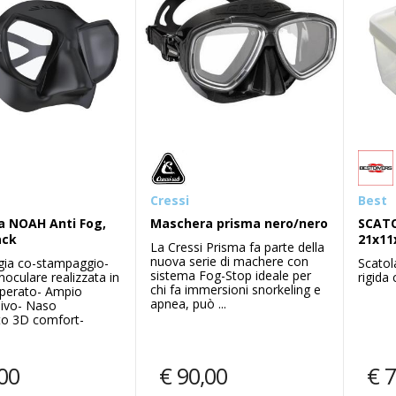
Mares
Mares
A
Combo jelly verde/rosa
Erogator
annivers
Cressi
Best
Ultimi pezzi
Mares pre
 NOAH Anti Fog,
Maschera prisma nero/nero
SCAT
Combo Jelly è la combinazione
DUAL ADJ 
ack
21x11
maschera e snorkel per bambini
La Cressi Prisma fa parte della
anniversar
dai 4 ani 7anni che si approcciano
nuova serie di machere con
gia co-stampaggio-
Scatol
Questa ve
per la prima volta allo snorkelin...
sistema Fog-Stop ideale per
oculare realizzata in
rigida
combina le
chi fa immersioni snorkeling e
perato- Ampio
apnea, può ...
ivo- Naso
to 3D comfort-
€
10,00
€
39
€
16,00
00
€
90,00
€
7
info
Compra