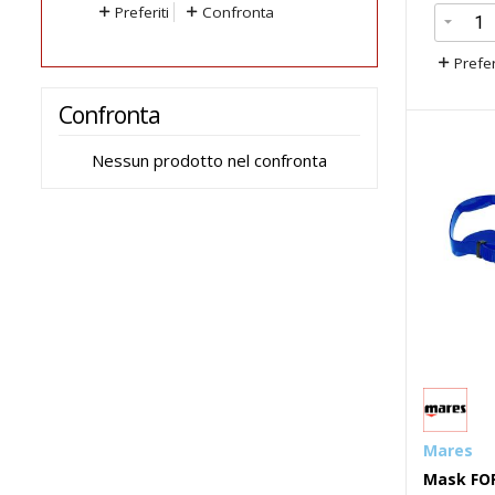
i
Confronta
Preferiti
Confronta
Prefer
Confronta
Nessun prodotto nel confronta
Mares
Mask FO