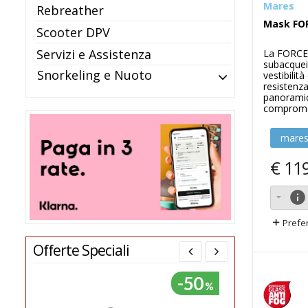
Mares
Rebreather
Mask FO
Scooter DPV
Servizi e Assistenza
La FORCE-
subacquei
Snorkeling e Nuoto
vestibilit
resistenza
panorami
compromes
mares
€
11
info
Prefer
Offerte Speciali
-50
-39
%