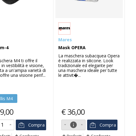
Mares
 m-4
Mask OPERA
La maschera subacquea Opera
chera M4 ti offre il
è realizzata in silicone. Look
in vestibilità e visione,
tradizionale ed elegante per
tta a un'ampia varietà di
una maschera ideale per tutte
 offre una visione perif...
le attivit�...
llis M4
9,00
€
36,00
info
Compra
Compra