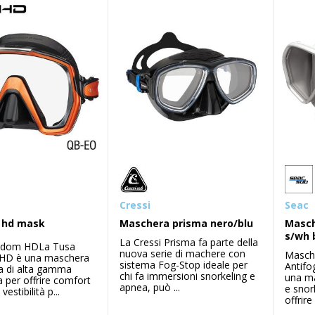
Cressi
Seac
 hd mask
Maschera prisma nero/blu
Masch
s/wh 
La Cressi Prisma fa parte della
edom HDLa Tusa
nuova serie di machere con
Masch
HD è una maschera
sistema Fog-Stop ideale per
Antifo
a di alta gamma
chi fa immersioni snorkeling e
una m
 per offrire comfort
apnea, può ...
e snor
vestibilità p...
offrire