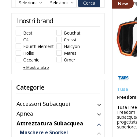
Cerca
New
I nostri brand
Best
Beuchat
C4
Cressi
Fourth element
Halcyon
Hollis
Mares
Oceanic
Omer
Salvimar
Scubapro
+ Mostra altro
Seac
Tusa
Categorie
Tusa
Freedom
Accessori Subacquei
Tusa Fre
Freedom 
Apnea
subacque
progettata
Attrezzatura Subacquea
superiore, 
Maschere e Snorkel