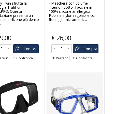
y Twin sfrutta la
- Maschera con volume
gia Trufit di
interno ridotto- Facciale in
PRO. Questa
100% silicone anallergico-
tazione presenta un
Fibbia in nylon regolabile con
le con silicone più denso
fissaggio micrometric...
..
9,00
€
26,00
Compra
Compra
eferiti
Confronta
Preferiti
Confronta