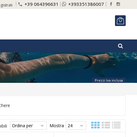
+39 064396631
+393351386007
phone
gistrati
ITA
Prezzi Iva inclusa
chere
Mostra
bili