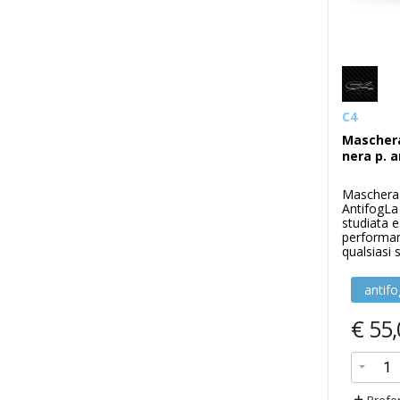
C4
Mascher
nera p. a
Maschera 
AntifogL
studiata e
performanc
qualsiasi s
antifo
€
55,