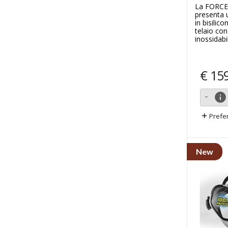
La FORCE
presenta 
in bisilic
telaio con
inossidabil
€
15
info
Prefer
New