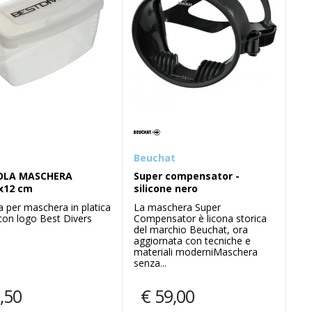
Halcyon
e dual adj 62x - 75
Deco for divers
ary
Beuchat
Una guida per il subacqueo
ricreativo, avanzato e tecnico al
senta l'edizione speciale
OLA MASCHERA
Super compensator -
teoria e fisiologia della
62X per celebrare il 75°
x12 cm
silicone nero
decompressione.
io.
Libro Deco For Divers<...
a per maschera in platica
La maschera Super
rsione esclusiva
 con logo Best Divers
Compensator è licona storica
 tecnol...
del marchio Beuchat, ora
aggiornata con tecniche e
materiali moderniMaschera
9,00
€
17,00
senza...
€
499,00
€
28,00
,50
€
59,00
Compra
Compra