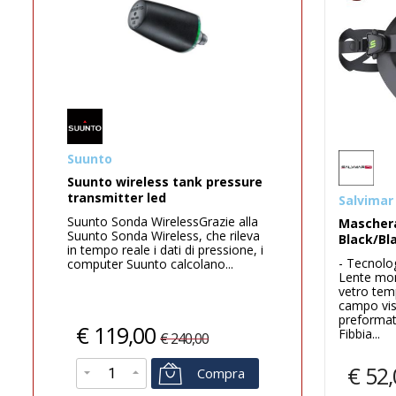
Best
eless tank pressure
UNDERWATER DIGITAL CAMER
r led
16MP/60 m RED
Salvimar
a WirelessGrazie alla
ULTRAMAX La fotocamera
Maschera
a Wireless, che rileva
subacquea esclusiva per veri
Black/Bl
le i dati di pressione, i
esploratoriScopri ULTRAMAX, la
- Tecnolo
unto calcolano...
fotocamera subacquea pensata
Lente mon
per i veri amanti...
vetro tem
campo vis
preforma
00
€
219,00
Fibbia...
€
240,00
€
359,00
€
52,
Compra
Compra