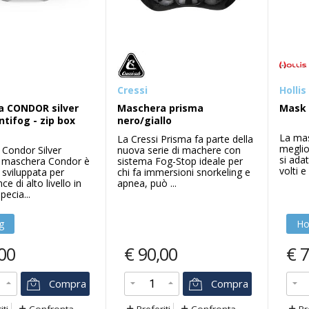
Cressi
Hollis
a CONDOR silver
Maschera prisma
Mask
ntifog - zip box
nero/giallo
La mas
La Cressi Prisma fa parte della
meglio 
Condor Silver
nuova serie di machere con
si ada
a maschera Condor è
sistema Fog-Stop ideale per
volti e
 sviluppata per
chi fa immersioni snorkeling e
e di alto livello in
apnea, può ...
pecia...
g
Ho
00
€
90,00
€
7
Compra
Compra