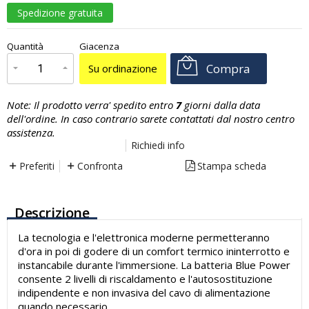
Spedizione gratuita
€
1.696,00
Quantità
Giacenza
x
1
Prezzo finale:
Compra
Su ordinazione
Note:
Il prodotto verra' spedito entro
7
giorni dalla data
dell'ordine. In caso contrario sarete contattati dal nostro centro
assistenza.
Richiedi info
Preferiti
Confronta
Stampa scheda
Descrizione
La tecnologia e l'elettronica moderne permetteranno
d'ora in poi di godere di un comfort termico ininterrotto e
instancabile durante l'immersione. La batteria Blue Power
consente 2 livelli di riscaldamento e l'autosostituzione
indipendente e non invasiva del cavo di alimentazione
quando necessario.