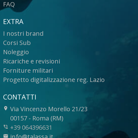
FAQ
EXTRA
I nostri brand
Corsi Sub
Noleggio
Ricariche e revisioni
Forniture militari
Progetto digitalizzazione reg. Lazio
CONTATTI
Via Vincenzo Morello 21/23
-
00157
-
Roma (RM)
+39 064396631
info@talassa.it