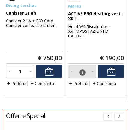
Diving torches
Mares
Canister 21 ah
ACTIVE PRO Heating vest -
XR L...
Canister 21 A + E/O Cord
Canister con pacco batter...
Head WS Riscaldatore
XR IMPOSTAZIONI DI
CALOR...
€
750,00
€
190,00
info
Preferiti
Confronta
Preferiti
Confronta
Offerte Speciali