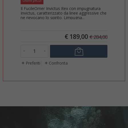
Maschera SKYLINE antifog
Il nome SKYLINE evoca una visi
ictus Rex con impugnatura
panoramica, proprio come quella
izzato da linee aggressive che
maschera offre. Il suo ca...
irito. Limpugna...
€
59
€
189,00
€
284,00
info
Preferiti
Confronta
nfronta