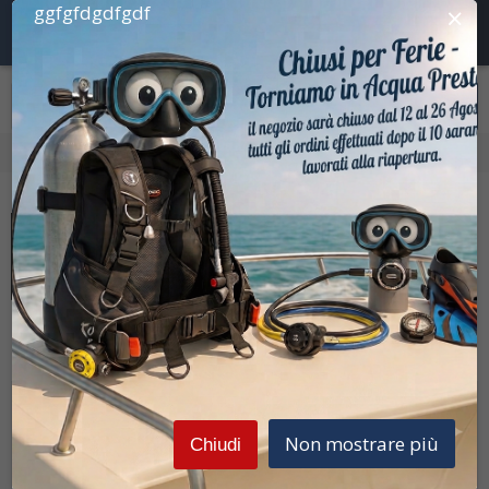
×
ggfgfdgdfgdf
Home
Apnea
Accessori per Apnea
Prezzi Iva inclusa
Salvimar
P.CHANNEL 3.5mm Black
Non mostrare più
Chiudi