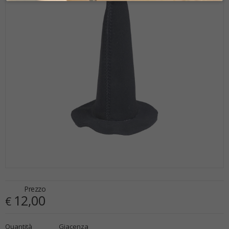
Prezzo
12,00
€
€
12,00
Quantità
Giacenza
x
1
Prezzo finale: