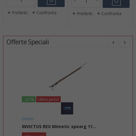
Preferiti
Confronta
Preferiti
Confronta
Offerte Speciali
i
%
New
-26
C4
metic spearg 11...
Maschera monovetro skyline a