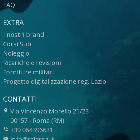
FAQ
EXTRA
I nostri brand
Corsi Sub
Noleggio
Ricariche e revisioni
Forniture militari
Progetto digitalizzazione reg. Lazio
CONTATTI
Via Vincenzo Morello 21/23
-
00157
-
Roma (RM)
+39 064396631
info@talassa.it