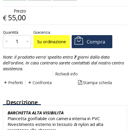
Prezzo
55,00
€
€
55,00
Quantità
Giacenza
x
1
Prezzo finale:
Compra
Su ordinazione
Note:
Il prodotto verra' spedito entro
7
giorni dalla data
dell'ordine. In caso contrario sarete contattati dal nostro centro
assistenza.
Richiedi info
Preferiti
Confronta
Stampa scheda
Descrizione
BARCHETTA ALTA VISIBILITA
Plancetta gonfiabile con camera interna in PVC
Rivestimento esterno in tessuto di nylon ad alta