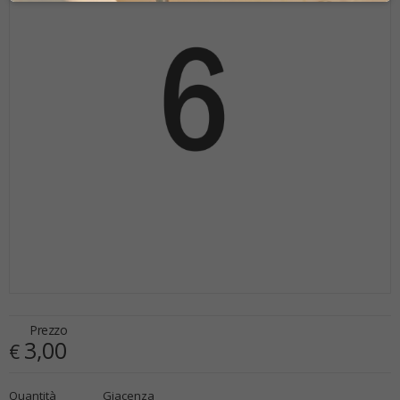
Prezzo
3,00
€
€
3,00
Quantità
Giacenza
x
1
Prezzo finale: