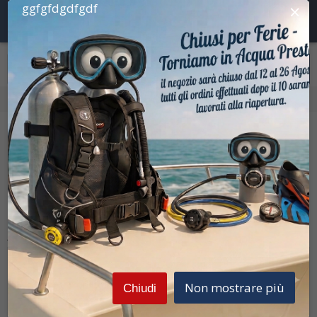
×
ggfgfdgdfgdf
Home
Bombole
Accessori Bombole Sub
Prezzi Iva inclusa
Tekevolution
Adesivo 6
Non mostrare più
Chiudi