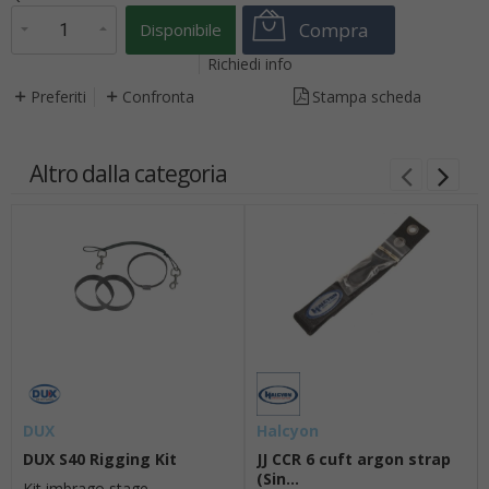
Compra
Disponibile
Richiedi info
Preferiti
Confronta
Stampa scheda
Altro dalla categoria
DUX
Halcyon
DUX S40 Rigging Kit
JJ CCR 6 cuft argon strap
(Sin...
Kit imbrago stage