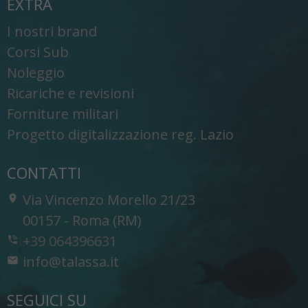
EXTRA
I nostri brand
Corsi Sub
Noleggio
Ricariche e revisioni
Forniture militari
Progetto digitalizzazione reg. Lazio
CONTATTI
Via Vincenzo Morello 21/23
-
00157
-
Roma (RM)
+39 064396631
info@talassa.it
SEGUICI SU